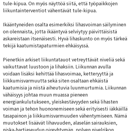
tule-kipua. On myös näyttöä siitä, että työpaikkojen
liikuntainterventiot vähentävät tule-kipua.
Ikääntyneiden osalta esimerkiksi lihasvoiman säilyminen
on olennaista, jotta ikääntyvä selviytyy päivittäisistä
askareistaan itsenäisesti. Hyvä lihaskunto on myös tärkeä
tekijä kaatumistapaturmien ehkäisyssä.
Pienetkin arkiset liikuntatauot vetreyttävät niveliä sekä
vaikuttavat luustoon ja lihaksiin. Liikunnan avulla
voidaan lisäksi kehittää lihasvoimaa, ketteryyttä ja
liikkumisvarmuutta sekä siten osaltaan ehkäistä
kaatumisia ja niistä aiheutuvia luunmurtumia. Liikunnan
vähäisyys johtaa muun muassa pieneen
energiankulutukseen, yleiskestävyyden sekä lihasten
voiman ja tehon huononemiseen sekä erityisesti iäkkäillä
tasapainon ja liikkumisvarmuuden vähentymiseen. Nämä
muutokset lisäävät lihavuuden, alaselän sairauksien,
niska-hartiaseudun oireyhtymän, polven nivelrikon,