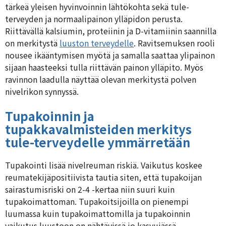
tärkeä yleisen hyvinvoinnin lähtökohta sekä tule-
terveyden ja normaalipainon ylläpidon perusta.
Riittävällä kalsiumin, proteiinin ja D-vitamiinin saannilla
on merkitystä
luuston terveydelle
. Ravitsemuksen rooli
nousee ikääntymisen myötä ja samalla saattaa ylipainon
sijaan haasteeksi tulla riittävän painon ylläpito. Myös
ravinnon laadulla näyttää olevan merkitystä polven
nivelrikon synnyssä.
Tupakoinnin ja
tupakkavalmisteiden merkitys
tule-terveydelle ymmärretään
Tupakointi lisää nivelreuman riskiä. Vaikutus koskee
reumatekijäpositiivista tautia siten, että tupakoijan
sairastumisriski on 2-4 -kertaa niin suuri kuin
tupakoimattoman. Tupakoitsijoilla on pienempi
luumassa kuin tupakoimattomilla ja tupakoinnin
vaikutus luustoon on nähtävissä jo kasvuiässä.