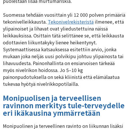
puolestaan lisää murtumariskiä.
Suomessa tehdään vuosittain yli 12 000 polven primääriä
tekonivelleikkausta.
Tekonivelrekisteristä
ilmenee, että
ylipainoiset ja lihavat ovat yliedustettuina näissä
leikkauksissa. Osittain tätä selittänee se, että leikkausta
odottavien liikuntakyky lienee heikentynyt.
Systemaattisessa katsauksessa esitettiin arvio, jonka
mukaan joka neljäs uusi polvikipu johtuu ylipainosta tai
lihavuudesta. Painonhallinta on ensiarvoisen tärkeää
myös nivelrikon hoidossa. Jo 5–10 kg
painonpudotuksella on sekä kliinistä että elämälaatua
tukevaa hyötyä nivelrikkopotilailla.
Monipuolisen ja terveellisen
ravinnon merkitys tule-terveydelle
eri ikäkausina ymmärretään
Monipuolinen ja terveellinen ravinto on liikunnan lisäksi