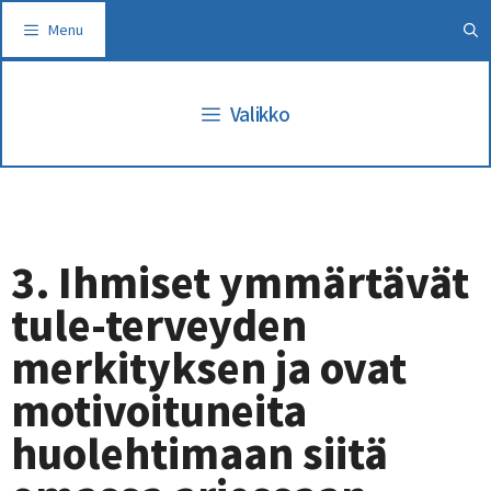
Siirry
Menu
sisältöön
Valikko
3. Ihmiset ymmärtävät
tule-terveyden
merkityksen ja ovat
motivoituneita
huolehtimaan siitä