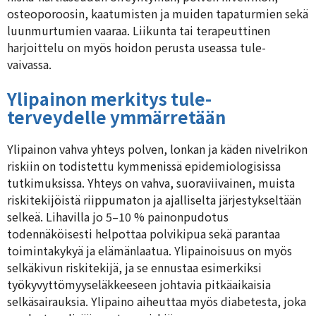
osteoporoosin, kaatumisten ja muiden tapaturmien sekä
luunmurtumien vaaraa. Liikunta tai terapeuttinen
harjoittelu on myös hoidon perusta useassa tule-
vaivassa.
Ylipainon merkitys tule-
terveydelle ymmärretään
Ylipainon vahva yhteys polven, lonkan ja käden nivelrikon
riskiin on todistettu kymmenissä epidemiologisissa
tutkimuksissa. Yhteys on vahva, suoraviivainen, muista
riskitekijöistä riippumaton ja ajalliselta järjestykseltään
selkeä. Lihavilla jo 5–10 % painonpudotus
todennäköisesti helpottaa polvikipua sekä parantaa
toimintakykyä ja elämänlaatua. Ylipainoisuus on myös
selkäkivun riskitekijä, ja se ennustaa esimerkiksi
työkyvyttömyyseläkkeeseen johtavia pitkäaikaisia
selkäsairauksia. Ylipaino aiheuttaa myös diabetesta, joka