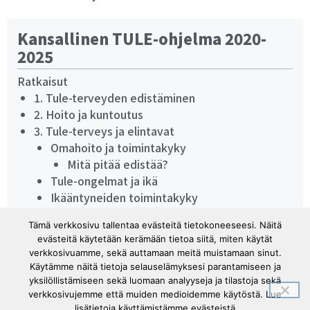
Kansallinen TULE-ohjelma 2020-
2025
Ratkaisut
1. Tule-terveyden edistäminen
2. Hoito ja kuntoutus
3. Tule-terveys ja elintavat
Omahoito ja toimintakyky
Mitä pitää edistää?
Tule-ongelmat ja ikä
Ikääntyneiden toimintakyky
Tule ja muut kansantaudit
Tämä verkkosivu tallentaa evästeitä tietokoneeseesi. Näitä
Kuntoutus
evästeitä käytetään kerämään tietoa siitä, miten käytät
Työeläkekuntoutus
verkkosivuamme, sekä auttamaan meitä muistamaan sinut.
Työkyvyttömyyseläkkeet
Käytämme näitä tietoja selauselämyksesi parantamiseen ja
yksilöllistämiseen sekä luomaan analyyseja ja tilastoja sekä
verkkosivujemme että muiden medioidemme käytöstä. Lue
lisätietoja käyttämistämme evästeistä