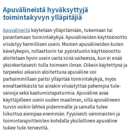
Apuvälineistä hyväksyttyjä
toimintakyvyn ylläpitäjiä
Apuvälineitä
käytetään ylläpitämään, tukemaan tai
parantamaan toimintakykyä. Apuvälineiden käyttöönotto
viivästyy harmillisen usein. Monien apuvälineiden kuten
kävelykepin, rollaattorin tai pyörätuolin käyttöönotto
aloitetaan hyvin usein vasta siinä vaiheessa, kun ei enää
yksinkertaisesti tulla toimeen ilman. Oikein käytettynä ja
tarpeeksi aikaisin aloitettuna apuväline voi
parhaimmillaan paitsi ylläpitää toimintakykyä, myös
ennaltaehkäistä tai ainakin viivästyttää pahempia tule-
vaivoja sekä kaatumistapaturmia. Apuväline avaa
käyttäjälleen usein uuden maailman, sillä apuvälineen
turvin voikin lähteä pidemmälle ja samalla tulee
liikuttua aiempaa enemmän. Fyysisesti vammaisten ja
toimintarajoitteisten kohdalla yksilöllinen apuväline
tukee tule-terveyttä.