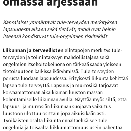
omassa arjessaan
Kansalaiset ymmärtävät tule-terveyden merkityksen
lapsuudesta alkaen sekä tietävät, mitkä ovat heihin
itseensä kohdistuvat tule-ongelmien riskitekijät
Liikunnan ja terveellisten
elintapojen merkitys tule-
terveyden ja toimintakyvyn mahdollistajana sekä
ongelmien itsehoitokeinona on tärkeää saada yleiseen
tietoisuuteen kaikissa ikäryhmissä. Tule-terveyden
perusta luodaan lapsuudessa. Erityisesti liikunta kehittää
lapsen tule-terveyttä. Lapsuus ja murrosikä tarjoavat
korvaamattoman aikaikkunan luuston massan
kohentamiselle liikunnan avulla. Näyttää myös siltä, että
lapsuus- ja murrosiän liikunnan suojaava vaikutus
luustoon ulottuu osittain jopa aikuisikään asti.
Työikäisten osalta liikunta ennaltaehkäisee tule-
ongelmia ja toisaalta liikkumattomuus usein pahentaa