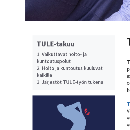
TULE-takuu
1. Vaikuttavat hoito- ja
kuntoutuspolut
T
2. Hoito ja kuntoutus kuuluvat
p
kaikille
a
3. Järjestöt TULE-työn tukena
o
h
T
V
v
v