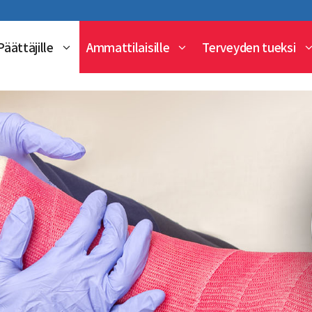
Päättäjille
Ammattilaisille
Terveyden tueksi