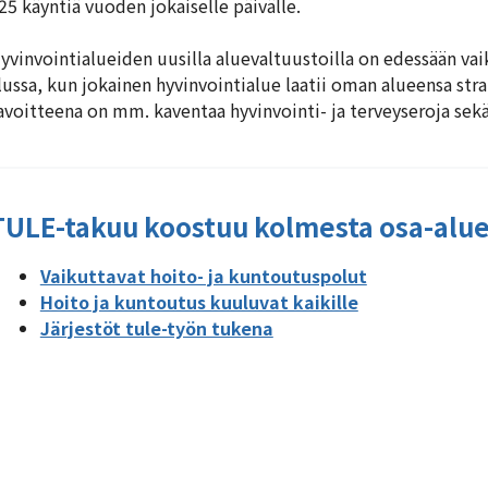
25 käyntiä vuoden jokaiselle päivälle.
yvinvointialueiden uusilla aluevaltuustoilla on edessään vai
lussa, kun jokainen hyvinvointialue laatii oman alueensa str
avoitteena on mm. kaventaa hyvinvointi- ja terveyseroja sekä
TULE-takuu koostuu kolmesta osa-alue
Vaikuttavat hoito- ja kuntoutuspolut
Hoito ja kuntoutus kuuluvat kaikille
Järjestöt tule-työn tukena