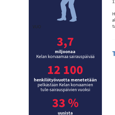
1
H
a
t
VUO
3,7
miljoonaa
Kelan korvaamaa sairauspäivää
12 100
henkilötyövuotta menetetään
pelkästään Kelan korvaamien
tule-sairauspäivien vuoksi
33 %
uusista