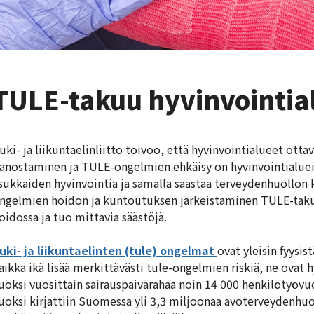
TULE-takuu hyvinvointial
uki- ja liikuntaelinliitto toivoo, että hyvinvointialueet ott
anostaminen ja TULE-ongelmien ehkäisy on hyvinvointialuei
sukkaiden hyvinvointia ja samalla säästää terveydenhuollon 
ngelmien hoidon ja kuntoutuksen järkeistäminen TULE-taku
oidossa ja tuo mittavia säästöjä.
uki- ja liikuntaelinten (tule) ongelmat
ovat yleisin fyysi
aikka ikä lisää merkittävästi tule-ongelmien riskiä, ne ovat hy
uoksi vuosittain sairauspäivärahaa noin 14 000 henkilötyöv
uoksi kirjattiin Suomessa yli 3,3 miljoonaa avoterveydenhuol