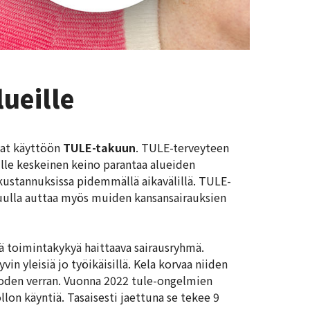
ueille
avat käyttöön
TULE-takuun
. TULE-terveyteen
lle keskeinen keino parantaa alueiden
kustannuksissa pidemmällä aikavälillä. TULE-
ulla auttaa myös muiden kansansairauksien
stä toimintakykyä haittaava sairausryhmä.
vin yleisiä jo työikäisillä. Kela korvaa niiden
uoden verran. Vuonna 2022 tule-ongelmien
lon käyntiä. Tasaisesti jaettuna se tekee 9