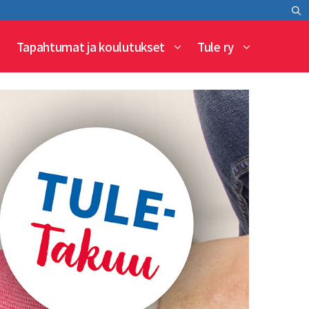
Tapahtumat ja koulutukset
Tule ry