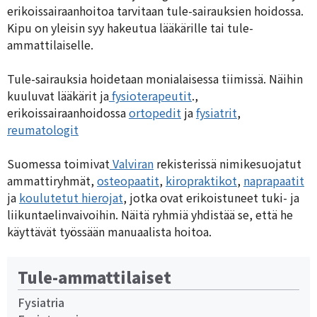
erikoissairaanhoitoa tarvitaan tule-sairauksien hoidossa.
Kipu on yleisin syy hakeutua lääkärille tai tule-
ammattilaiselle.
Tule-sairauksia hoidetaan monialaisessa tiimissä. Näihin
kuuluvat lääkärit ja
fysioterapeutit
.,
erikoissairaanhoidossa
ortopedit
ja
fysiatrit
,
reumatologit
Suomessa toimivat
Valviran
rekisterissä nimikesuojatut
ammattiryhmät,
osteopaatit
,
kiropraktikot
,
naprapaatit
ja
koulutetut hierojat
, jotka ovat erikoistuneet tuki- ja
liikuntaelinvaivoihin. Näitä ryhmiä yhdistää se, että he
käyttävät työssään manuaalista hoitoa.
Tule-ammattilaiset
Fysiatria