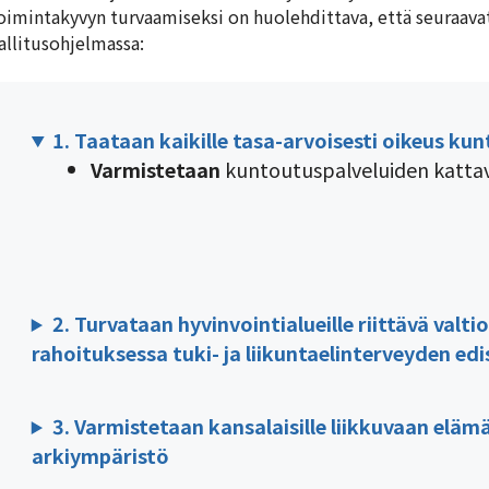
oimintakyvyn turvaamiseksi on huolehdittava, että seuraava
allitusohjelmassa:
1. Taataan kaikille tasa-arvoisesti oikeus ku
Varmistetaan
kuntoutuspalveluiden kattava
2. Turvataan hyvinvointialueille riittävä valti
rahoituksessa tuki- ja liikuntaelinterveyden e
3. Varmistetaan kansalaisille liikkuvaan elä
arkiympäristö