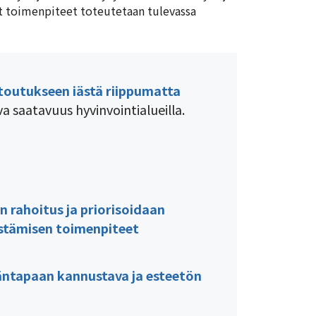
t toimenpiteet toteutetaan tulevassa
ntoutukseen iästä riippumatta
 saatavuus hyvinvointialueilla.
on rahoitus ja priorisoidaan
distämisen toimenpiteet
mäntapaan kannustava ja esteetön