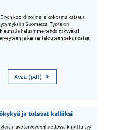
ULE ry:n koordinoima ja kokoama katsaus
n kysymyksiin Suomessa. Työtä on
-ohjelmalla haluamme tehdä näkyväksi
terveyteen ja kansantalouteen sekä nostaa
Avaa (pdf)
kykyä ja tulevat kalliiksi
 yleisin avoterveydenhuollossa kirjattu syy