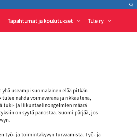
Tapahtumat ja koulutukset
Tule ry
: yhä useampi suomalainen elää pitkän
tö tulee nähdä voimavarana ja rikkautena,
ä tuki- ja liikuntaelinongelmien määrä
tyksiin on syytä panostaa. Suomi pärjää, jos
yvyn.
en työ- ja toimintakyvyn turvaamista. Työ- ja