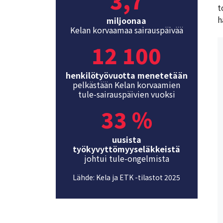
3,7
t
h
miljoonaa
Kelan korvaamaa sairauspäivää
12 100
henkilötyövuotta menetetään
pelkästään Kelan korvaamien
tule-sairauspäivien vuoksi
33 %
uusista
t
yökyvyttömyyseläkkeistä
johtui tule-ongelmista
Lähde: Kela ja ETK -tilastot 2025