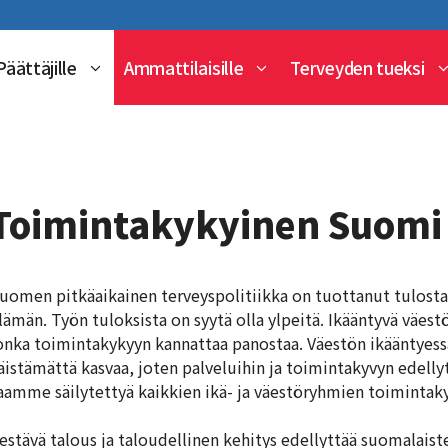
Päättäjille
Ammattilaisille
Terveyden tueksi
Toimintakykyinen Suomi
uomen pitkäaikainen terveyspolitiikka on tuottanut tulosta
lämän. Työn tuloksista on syytä olla ylpeitä. Ikääntyvä väes
onka toimintakykyyn kannattaa panostaa. Väestön ikääntyess
äistämättä kasvaa, joten palveluihin ja toimintakyvyn edelly
aamme säilytettyä kaikkien ikä- ja väestöryhmien toimintak
estävä talous ja taloudellinen kehitys edellyttää suomalaist