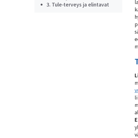
l
3. Tule-terveys ja elintavat
k
h
p
s
e
m
L
m
v
l
m
a
E
y
v