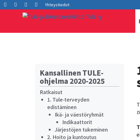
Siirry
Facebook
LInkedIn
Instagram
Youtube
Yhteystiedot
sisältöön
Kansallinen TULE-
ohjelma 2020-2025
Ratkaisut
1. Tule-terveyden
T
edistäminen
t
Ikä- ja väestöryhmät
Indikaattorit
T
Järjestöjen tukeminen
e
2. Hoito ja kuntoutus