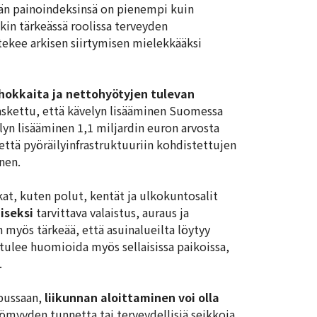
dän painoindeksinsä on pienempi kuin
tkin tärkeässä roolissa terveyden
 tekee arkisen siirtymisen mielekkääksi
hokkaita ja nettohyötyjen tulevan
 laskettu, että kävelyn lisääminen Suomessa
ilyn lisääminen 1,1 miljardin euron arvosta
 että pyöräilyinfrastruktuuriin kohdistettujen
nen.
at, kuten polut, kentät ja ulkokuntosalit
iseksi
tarvittava valaistus, auraus ja
 myös tärkeää, että asuinalueilta löytyy
 tulee huomioida myös sellaisissa paikoissa,
.
ipussaan,
liikunnan aloittaminen voi olla
ömyyden tunnetta tai terveydellisiä seikkoja