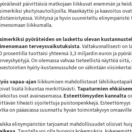
yöräilevät päivittäisiä matkojaan liikkuvat enemmän ja hei
simerkiksi yksityisautoilijoilla. Maankäyttö ja kaavoitus ova
distämistyössä. Viihtyisä ja hyvin suunniteltu elinympäristö
imenomaan liikkumalla.
simerkiksi pyöräteiden on laskettu olevan kustannuste
imenomaan terveysvaikutuksista
. Valtakunnallisesti on
0 prosentilla tuottaisi yhteensä 3,3 miljardin euron ja pyörä
erveyshyötyjä. On olemassa vahvaa tieteellistä näyttöä siitä,
nvestointien hyöty-kustannussuhde on vähintään viisinkertai
yös vapaa-ajan
liikkumisen mahdollistavat lähiliikuntapaik
oivat lisätä liikuntaa merkittävästi.
Tapaturmien ehkäisem
iekoitus ovat avainasemassa.
Esteettömyyden kannalta
on
iittävän tiheästi sijoitettuja puistonpenkkejä. Esteettömyys
otka on pääasiassa suunnattu hyvän toimintakyvyn omaaville
aikka elinympäristön tarjoamat mahdollisuudet olisivat hu
aikeaa
. Taustalla voi olla huonoja kokemuksia, kykenemätt