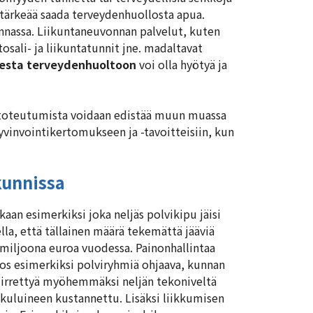
 tärkeää saada terveydenhuollosta apua.
nnassa. Liikuntaneuvonnan palvelut, kuten
tosali- ja liikuntatunnit jne. madaltavat
sesta terveydenhuoltoon
voi olla hyötyä ja
n toteutumista voidaan edistää muun muassa
hyvinvointikertomukseen ja -tavoitteisiin, kun
kunnissa
aan esimerkiksi joka neljäs polvikipu jäisi
ella, että tällainen määrä tekemättä jääviä
 miljoona euroa vuodessa. Painonhallintaa
Jos esimerkiksi polviryhmiä ohjaava, kunnan
siirrettyä myöhemmäksi neljän tekoniveltä
ukuluineen kustannettu. Lisäksi liikkumisen