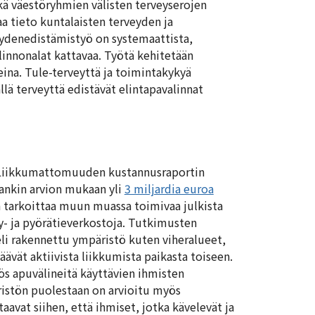
ekä väestöryhmien välisten terveyserojen
a tieto kuntalaisten terveyden ja
veydenedistämistyö on systemaattista,
llinnonalat kattavaa. Työtä kehitetään
ina. Tule-terveyttä ja toimintakykyä
ä terveyttä edistävät elintapavalinnat
. Liikkumattomuuden kustannusraportin
nkin arvion mukaan yli
3 miljardia euroa
a tarkoittaa muun muassa toimivaa julkista
ly- ja pyörätieverkostoja. Tutkimusten
li rakennettu ympäristö kuten viheralueet,
säävät aktiivista liikkumista paikasta toiseen.
s apuvälineitä käyttävien ihmisten
istön puolestaan on arvioitu myös
avat siihen, että ihmiset, jotka kävelevät ja