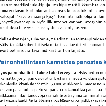
uten esimerkiksi tule-kipuja. Jos kipu estää liikkumista, on
onia voitaisiin kuitenkin auttaa myös kunnan liikuntaneuvo
ksilöajat, ”kävele sisään ja kysy” -toimintamalli, ohjatut kun
ynnystä pyytää apua. Myös
liikuntaneuvonnan integroimi
aikutuksia terveyskeskuskäyntien vähentymiseen.
dellä esitettyjen, tule-terveyttä edistävien toimenpiteide
isällyttämällä siihen liittyviä mitattavia tavoitteita kunnan 
avoitteet ja seurattavat indikaattorit on kirjattu.
Painonhallintaan kannattaa panostaa 
yös painonhallinta tukee tule-terveyttä
. Nykytiedon muk
lkamatta, jos ylipainoa ei olisi. Laskennallisesti voidaan ajat
ekonivelleikkauksia säästäisi 50 000 asukkaan kunnassa noin
ukeviin palveluihin ja elinympäristöön kannattaa panostaa. 
alkkaama liikuntaneuvoja saa välillisesti ryhmätoiminnalla 
arvitsevan henkilön leikkausta, on hänen vuosipalkkansa siv