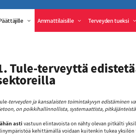
Päättäjille
Ammattilaisille
Terveyden tueksi
1. Tule-terveyttä edistetä
sektoreilla
ule
-terveyden ja kansalaisten toimintakyvyn edistäminen val
ietoon, on poikkihallinnollista, systemaattista, pitkäjänteistä j
ähän asti
vastuun elintavoista on nähty olevan pitkälti yksil
linympäristöä kehittämällä voidaan kuitenkin tukea yksilön t