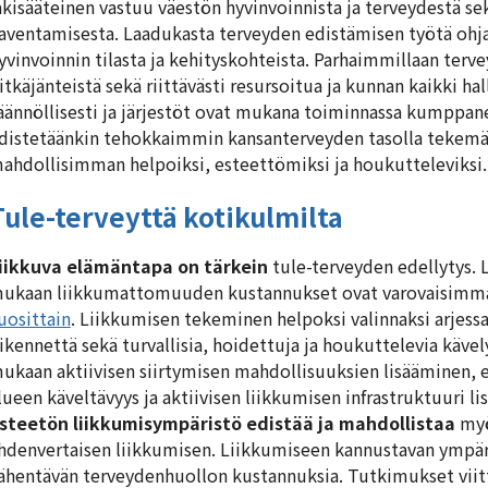
akisääteinen vastuu väestön hyvinvoinnista ja terveydestä s
aventamisesta. Laadukasta terveyden edistämisen työtä ohja
yvinvoinnin tilasta ja kehityskohteista. Parhaimmillaan ter
itkäjänteistä sekä riittävästi resursoitua ja kunnan kaikki ha
äännöllisesti ja järjestöt ovat mukana toiminnassa kumppane
distetäänkin tehokkaimmin kansanterveyden tasolla tekemäll
ahdollisimman helpoiksi, esteettömiksi ja houkutteleviksi.
Tule-terveyttä kotikulmilta
iikkuva elämäntapa on tärkein
tule-terveyden edellytys
ukaan liikkumattomuuden kustannukset ovat varovaisimma
uosittain
. Liikkumisen tekeminen helpoksi valinnaksi arjess
iikennettä sekä turvallisia, hoidettuja ja houkuttelevia käve
ukaan aktiivisen siirtymisen mahdollisuuksien lisääminen, e
lueen käveltävyys ja aktiivisen liikkumisen infrastruktuuri li
steetön liikkumisympäristö edistää ja mahdollistaa
myö
hdenvertaisen liikkumisen. Liikkumiseen kannustavan ympär
ähentävän terveydenhuollon kustannuksia. Tutkimukset viitta