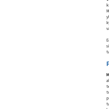
k
M
y
k
v
E
s
t
M
a
t
t
p
t