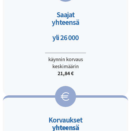
Saajat
yhteensä
yli 26 000
käynnin korvaus
keskimäärin
21,84
€
Korvaukset
yhteensä