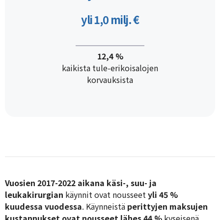
yli 1,0 milj. €
12,4 %
kaikista tule-erikoisalojen
korvauksista
Vuosien 2017-2022 aikana
käsi-, suu- ja
leukakirurgian
käynnit ovat nousseet
yli 45 %
kuudessa vuodessa
. Käynneistä
perittyjen maksujen
kustannukset ovat nousseet lähes 44 %
kyseisenä