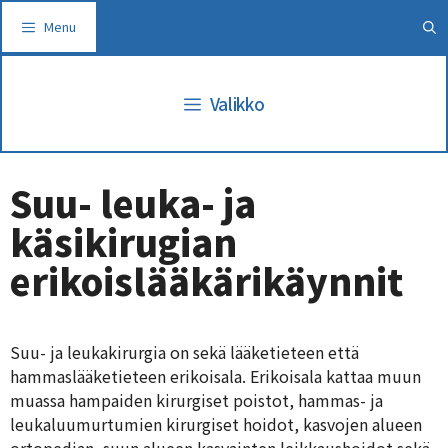
Siirry
Menu
sisältöön
Valikko
Suu- leuka- ja
käsikirugian
erikoislääkärikäynnit
Suu- ja leukakirurgia on sekä lääketieteen että
hammaslääketieteen erikoisala. Erikoisala kattaa muun
muassa hampaiden kirurgiset poistot, hammas- ja
leukaluumurtumien kirurgiset hoidot, kasvojen alueen