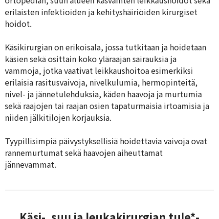
ortopedian, suun alueen kasvainten leikkaushoidot sekä
erilaisten infektioiden ja kehityshäiriöiden kirurgiset
hoidot.
Käsikirurgian on erikoisala, jossa tutkitaan ja hoidetaan
käsien sekä osittain koko yläraajan sairauksia ja
vammoja, jotka vaativat leikkaushoitoa esimerkiksi
erilaisia rasitusvaivoja, nivelkulumia, hermopinteitä,
nivel- ja jännetulehduksia, käden haavoja ja murtumia
sekä raajojen tai raajan osien tapaturmaisia irtoamisia ja
niiden jälkitilojen korjauksia.
Tyypillisimpiä päivystyksellisiä hoidettavia vaivoja ovat
rannemurtumat sekä haavojen aiheuttamat
jännevammat.
Käsi-, suu ja leukakirurgian tule*-