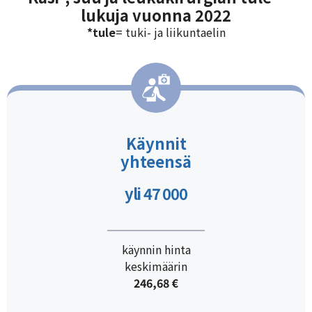
lukuja vuonna 2022
*tule
= tuki- ja liikuntaelin
Käynnit
yhteensä
yli 47 000
käynnin hinta
keskimäärin
246,68
€