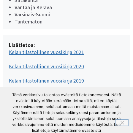
Satakunta
Vantaa ja Kerava
Varsinais-Suomi
Tuntematon
Lisätietoa:
Kelan tilastollinen vuosikirja 2021
Kelan tilastollinen vuosikirja 2020
Kelan tilastollinen vuosikirja 2019
Kelan tilastollinen vuosikirja 2018
Tämä verkkosivu tallentaa evästeitä tietokoneeseesi. Näitä
evästeitä käytetään kerämään tietoa siitä, miten käytät
verkkosivuamme, sekä auttamaan meitä muistamaan sinut.
Kelan tilastollinen vuosikirja 2017
Käytämme näitä tietoja selauselämyksesi parantamiseen ja
yksilöllistämiseen sekä luomaan analyyseja ja tilastoja sekä
verkkosivujemme että muiden medioidemme käytöstä. Lue
lisätietoja käyttämistämme evästeistä