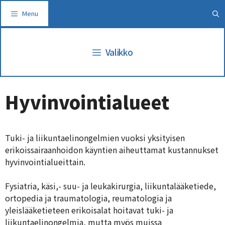
Siirry
Menu
sisältöön
Valikko
Hyvinvointialueet
Tuki- ja liikuntaelinongelmien vuoksi yksityisen
erikoissairaanhoidon käyntien aiheuttamat kustannukset
hyvinvointialueittain.
Fysiatria, käsi,- suu- ja leukakirurgia, liikuntalääketiede,
ortopedia ja traumatologia, reumatologia ja
yleislääketieteen erikoisalat hoitavat tuki- ja
liikuntaelinongelmia, mutta myös muissa