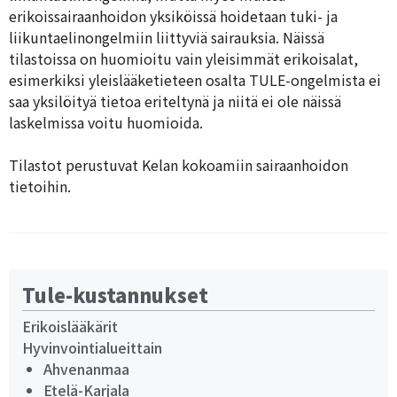
erikoissairaanhoidon yksiköissä hoidetaan tuki- ja
liikuntaelinongelmiin liittyviä sairauksia. Näissä
tilastoissa on huomioitu vain yleisimmät erikoisalat,
esimerkiksi yleislääketieteen osalta TULE-ongelmista ei
saa yksilöityä tietoa eriteltynä ja niitä ei ole näissä
laskelmissa voitu huomioida.
Tilastot perustuvat Kelan kokoamiin sairaanhoidon
tietoihin.
Tule-kustannukset
Erikoislääkärit
Hyvinvointialueittain
Ahvenanmaa
Etelä-Karjala