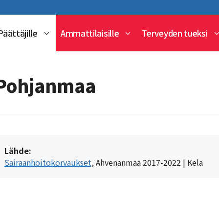
Päättäjille
Ammattilaisille
Terveyden tueksi
Pohjanmaa
Lähde:
Sairaanhoitokorvaukset