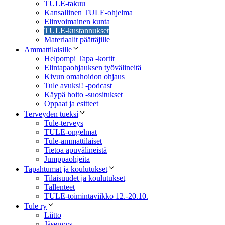
TULE-takuu
Kansallinen TULE-ohjelma
Elinvoimainen kunta
TULE-kustannukset
Materiaalit päättäjille
Ammattilaisille
Helpompi Tapa -kortit
Elintapaohjauksen työvälineitä
Kivun omahoidon ohjaus
Tule avuksi! -podcast
Käypä hoito -suositukset
Oppaat ja esitteet
Terveyden tueksi
Tule-terveys
TULE-ongelmat
Tule-ammattilaiset
Tietoa apuvälineistä
Jumppaohjeita
Tapahtumat ja koulutukset
Tilaisuudet ja koulutukset
Tallenteet
TULE-toimintaviikko 12.-20.10.
Tule ry
Liitto
Jäsenyys