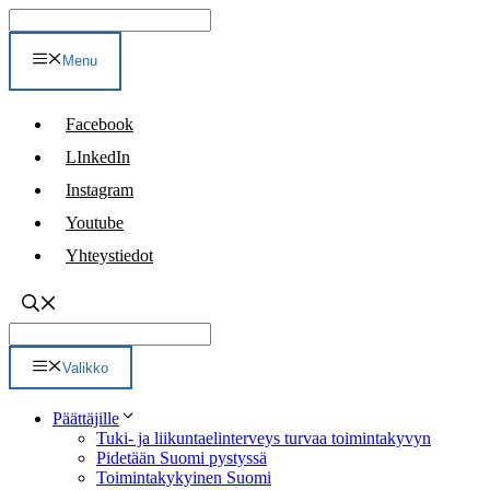
Siirry
sisältöön
Menu
Facebook
LInkedIn
Instagram
Youtube
Yhteystiedot
Valikko
Päättäjille
Tuki- ja liikuntaelinterveys turvaa toimintakyvyn
Pidetään Suomi pystyssä
Toimintakykyinen Suomi