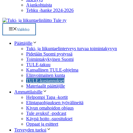
Ajankohtaista
Tehku -hanke 2024-2026
Valikko
Päättäjille
Tuki- ja liikuntaelinterveys turvaa toimintakyvyn
Pidetään Suomi pystyssä
Toimintakykyinen Suomi
TULE-takuu
Kansallinen TULE-ohjelma
Elinvoimainen kunta
TULE-kustannukset
Materiaalit päättäjille
Ammattilaisille
Helpompi Tapa -kortit
Elintapaohjauksen työvälineitä
Kivun omahoidon ohjaus
Tule avuksi! -podcast
Käypä hoito -suositukset
Oppaat ja esitteet
Terveyden tueksi