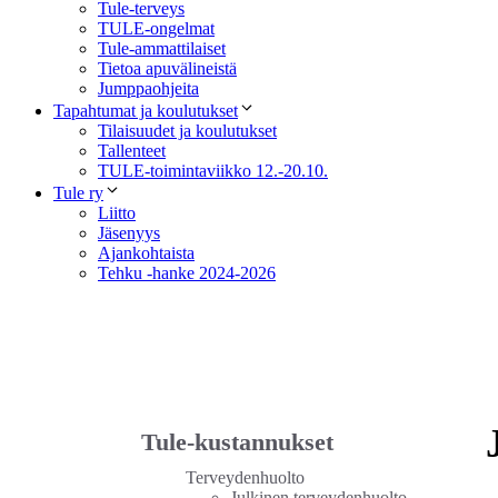
Tule-terveys
TULE-ongelmat
Tule-ammattilaiset
Tietoa apuvälineistä
Jumppaohjeita
Tapahtumat ja koulutukset
Tilaisuudet ja koulutukset
Tallenteet
TULE-toimintaviikko 12.-20.10.
Tule ry
Liitto
Jäsenyys
Ajankohtaista
Tehku -hanke 2024-2026
Tule-kustannukset
Terveydenhuolto
Julkinen terveydenhuolto