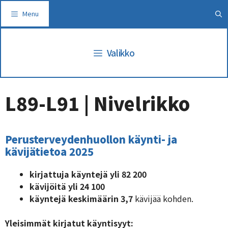
Siirry
Menu
sisältöön
Valikko
L89-L91 | Nivelrikko
Perusterveydenhuollon käynti- ja
kävijätietoa 2025
kirjattuja käyntejä yli 82 200
kävijöitä yli 24 100
käyntejä
keskimäärin 3,7
kävijää kohden.
Yleisimmät kirjatut käyntisyyt: