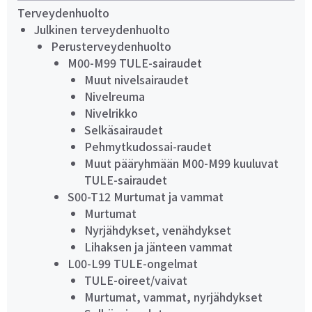
Terveydenhuolto
Julkinen terveydenhuolto
Perusterveydenhuolto
M00-M99 TULE-sairaudet
Muut nivelsairaudet
Nivelreuma
Nivelrikko
Selkäsairaudet
Pehmytkudossai-raudet
Muut pääryhmään M00-M99 kuuluvat
TULE-sairaudet
S00-T12 Murtumat ja vammat
Murtumat
Nyrjähdykset, venähdykset
Lihaksen ja jänteen vammat
L00-L99 TULE-ongelmat
TULE-oireet/vaivat
Murtumat, vammat, nyrjähdykset