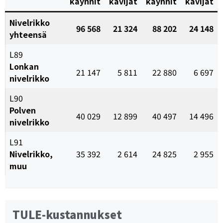
käynnit
kävijät
käynnit
kävijät
Nivelrikko
96 568
21 324
88 202
24 148
yhteensä
L89
Lonkan
21 147
5 811
22 880
6 697
nivelrikko
L90
Polven
40 029
12 899
40 497
14 496
nivelrikko
L91
Nivelrikko,
35 392
2 614
24 825
2 955
muu
TULE-kustannukset