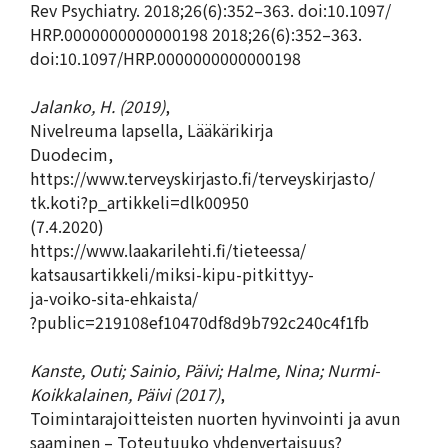
Rev Psychiatry. 2018;26(6):352–363. doi:10.1097/
HRP.0000000000000198 2018;26(6):352–363.
doi:10.1097/HRP.0000000000000198
Jalanko, H. (2019)
,
Nivelreuma lapsella, Lääkärikirja
Duodecim,
https://www.terveyskirjasto.fi/terveyskirjasto/
tk.koti?p_artikkeli=dlk00950
(7.4.2020)
https://www.laakarilehti.fi/tieteessa/
katsausartikkeli/miksi-kipu-pitkittyy-
ja-voiko-sita-ehkaista/
?public=219108ef10470df8d9b792c240c4f1fb
Kanste, Outi; Sainio, Päivi; Halme, Nina; Nurmi-
Koikkalainen, Päivi (2017)
,
Toimintarajoitteisten nuorten hyvinvointi ja avun
saaminen – Toteutuuko yhdenvertaisuus?