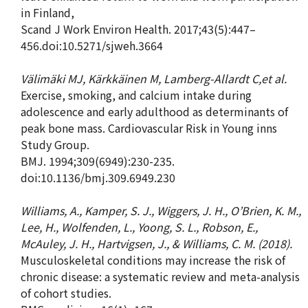
in Finland,
Scand J Work Environ Health. 2017;43(5):447–
456.doi:10.5271/sjweh.3664
Välimäki MJ, Kärkkäinen M, Lamberg-Allardt C,et al.
Exercise, smoking, and calcium intake during
adolescence and early adulthood as determinants of
peak bone mass. Cardiovascular Risk in Young inns
Study Group.
BMJ. 1994;309(6949):230-235.
doi:10.1136/bmj.309.6949.230
Williams, A., Kamper, S. J., Wiggers, J. H., O’Brien, K. M.,
Lee, H., Wolfenden, L., Yoong, S. L., Robson, E.,
McAuley, J. H., Hartvigsen, J., & Williams, C. M. (2018).
Musculoskeletal conditions may increase the risk of
chronic disease: a systematic review and meta-analysis
of cohort studies.