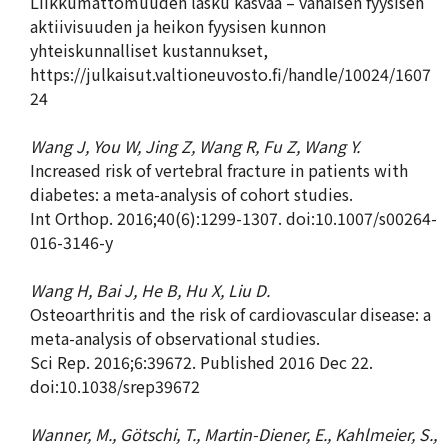
Liikkumattomuuden lasku kasvaa – vähäisen fyysisen
aktiivisuuden ja heikon fyysisen kunnon
yhteiskunnalliset kustannukset,
https://julkaisut.valtioneuvosto.fi/handle/10024/1607
24
Wang J, You W, Jing Z, Wang R, Fu Z, Wang Y.
Increased risk of vertebral fracture in patients with
diabetes: a meta-analysis of cohort studies.
Int Orthop. 2016;40(6):1299-1307. doi:10.1007/s00264-
016-3146-y
Wang H, Bai J, He B, Hu X, Liu D.
Osteoarthritis and the risk of cardiovascular disease: a
meta-analysis of observational studies.
Sci Rep. 2016;6:39672. Published 2016 Dec 22.
doi:10.1038/srep39672
Wanner, M., Götschi, T., Martin-Diener, E., Kahlmeier, S.,