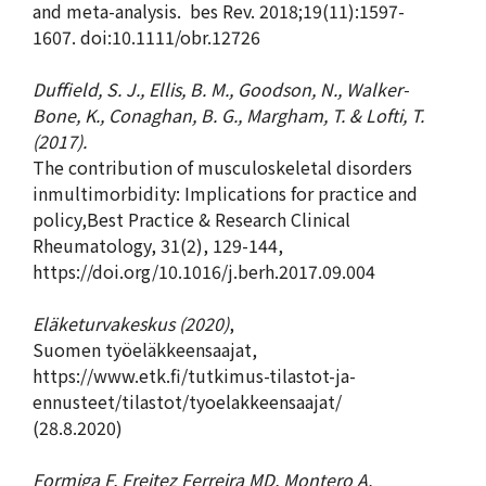
and meta-analysis. bes Rev. 2018;19(11):1597-
1607. doi:10.1111/obr.12726
Duffield, S. J., Ellis, B. M., Goodson, N., Walker-
Bone,
K., Conaghan, B. G., Margham, T. & Lofti, T.
(2017).
The contribution of musculoskeletal disorders
inmultimorbidity: Implications for practice and
policy,Best Practice & Research Clinical
Rheumatology, 31(2), 129-144,
https://doi.org/10.1016/j.berh.2017.09.004
Eläketurvakeskus (2020)
,
Suomen työeläkkeensaajat,
https://www.etk.fi/tutkimus-tilastot-ja-
ennusteet/tilastot/tyoelakkeensaajat/
(28.8.2020)
Formiga F, Freitez Ferreira MD, Montero A.