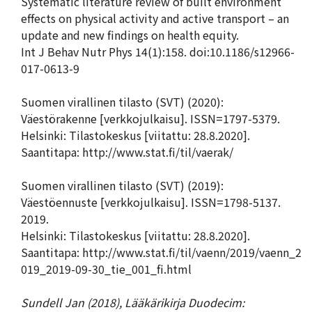
Systematic literature review of built environment
effects on physical activity and active transport – an
update and new findings on health equity.
Int J Behav Nutr Phys 14(1):158. doi:10.1186/s12966-
017-0613-9
Suomen virallinen tilasto (SVT) (2020):
Väestörakenne [verkkojulkaisu]. ISSN=1797-5379.
Helsinki: Tilastokeskus [viitattu: 28.8.2020].
Saantitapa: http://www.stat.fi/til/vaerak/
Suomen virallinen tilasto (SVT) (2019):
Väestöennuste [verkkojulkaisu]. ISSN=1798-5137.
2019.
Helsinki: Tilastokeskus [viitattu: 28.8.2020].
Saantitapa: http://www.stat.fi/til/vaenn/2019/vaenn_2
019_2019-09-30_tie_001_fi.html
Sundell Jan (2018),
Lääkärikirja Duodecim: