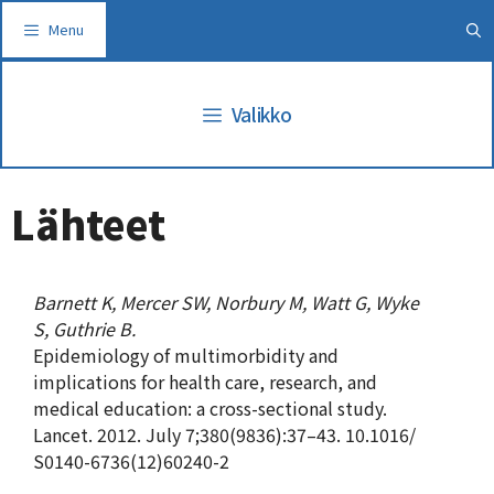
Siirry
Menu
sisältöön
Valikko
Lähteet
Barnett K, Mercer SW, Norbury M, Watt G, Wyke
S, Guthrie B.
Epidemiology of multimorbidity and
implications for health care, research, and
medical education: a cross-sectional study.
Lancet. 2012. July 7;380(9836):37–43. 10.1016/
S0140-6736(12)60240-2