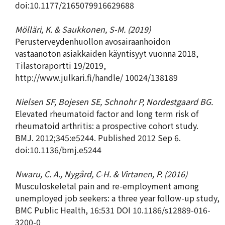
doi:10.1177/2165079916629688
Mölläri, K. & Saukkonen, S-M. (2019)
Perusterveydenhuollon avosairaanhoidon
vastaanoton asiakkaiden käyntisyyt vuonna 2018,
Tilastoraportti 19/2019,
http://www.julkari.fi/handle/ 10024/138189
Nielsen SF, Bojesen SE, Schnohr P, Nordestgaard BG.
Elevated rheumatoid factor and long term risk of
rheumatoid arthritis: a prospective cohort study.
BMJ. 2012;345:e5244. Published 2012 Sep 6.
doi:10.1136/bmj.e5244
Nwaru, C. A., Nygård, C-H. & Virtanen, P. (2016)
Musculoskeletal pain and re-employment among
unemployed job seekers: a three year follow-up study,
BMC Public Health, 16:531 DOI 10.1186/s12889-016-
3200-0