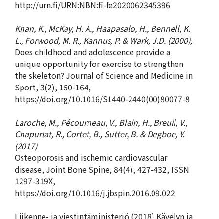
http://urn.fi/URN:NBN:fi-fe2020062345396
Khan, K., McKay, H. A., Haapasalo, H., Bennell, K.
L., Forwood, M. R., Kannus, P. & Wark, J.D. (2000),
Does childhood and adolescence provide a
unique opportunity for exercise to strengthen
the skeleton? Journal of Science and Medicine in
Sport, 3(2), 150-164,
https://doi.org/10.1016/S1440-2440(00)80077-8
Laroche, M., Pécourneau, V., Blain, H., Breuil, V.,
Chapurlat, R., Cortet, B., Sutter, B. & Degboe, Y.
(2017)
Osteoporosis and ischemic cardiovascular
disease, Joint Bone Spine, 84(4), 427-432, ISSN
1297-319X,
https://doi.org/10.1016/j.jbspin.2016.09.022
Liikenne- ja viestintäministeriö (2018) Kävelyn ja