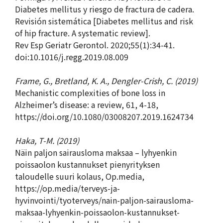
Diabetes mellitus y riesgo de fractura de cadera.
Revisión sistemática [Diabetes mellitus and risk
of hip fracture. A systematic review].
Rev Esp Geriatr Gerontol. 2020;55(1):34-41.
doi:10.1016/j.regg.2019.08.009
Frame, G., Bretland, K. A., Dengler-Crish, C. (2019)
Mechanistic complexities of bone loss in
Alzheimer’s disease: a review, 61, 4-18,
https://doi.org/10.1080/03008207.2019.1624734
Haka, T-M. (2019)
Näin paljon sairausloma maksaa – lyhyenkin
poissaolon kustannukset pienyrityksen
taloudelle suuri kolaus, Op.media,
https://op.media/terveys-ja-
hyvinvointi/tyoterveys/nain-paljon-sairausloma-
maksaa-lyhyenkin-poissaolon-kustannukset-