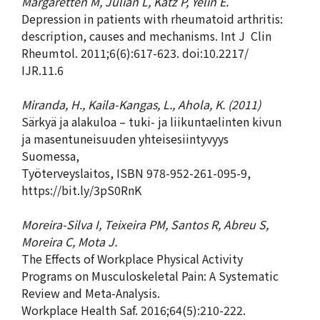
Margaretten M, Julian L, Katz P, Yelin E.
Depression in patients with rheumatoid arthritis:
description, causes and mechanisms. Int J Clin
Rheumtol. 2011;6(6):617-623. doi:10.2217/
IJR.11.6
Miranda, H., Kaila-Kangas, L., Ahola, K. (2011)
Särkyä ja alakuloa – tuki- ja liikuntaelinten kivun
ja masentuneisuuden yhteisesiintyvyys
Suomessa,
Työterveyslaitos, ISBN 978-952-261-095-9,
https://bit.ly/3pS0RnK
Moreira-Silva I, Teixeira PM, Santos R, Abreu S,
Moreira C, Mota J.
The Effects of Workplace Physical Activity
Programs on Musculoskeletal Pain: A Systematic
Review and Meta-Analysis.
Workplace Health Saf. 2016;64(5):210-222.