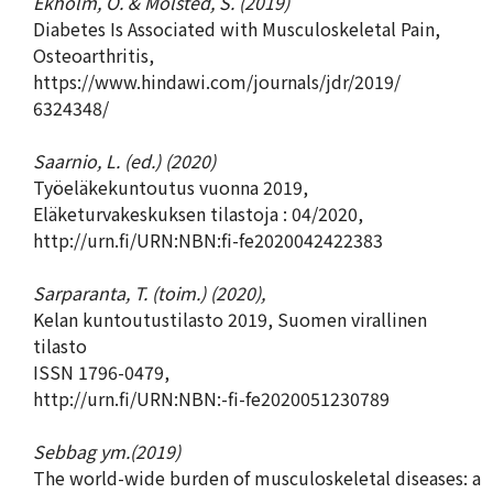
Ekholm, O. & Molsted, S. (2019)
Diabetes Is Associated with Musculoskeletal Pain,
Osteoarthritis,
https://www.hindawi.com/journals/jdr/2019/
6324348/
Saarnio, L. (ed.) (2020)
Työeläkekuntoutus vuonna 2019,
Eläketurvakeskuksen tilastoja : 04/2020,
http://urn.fi/URN:NBN:fi-fe2020042422383
Sarparanta, T. (toim.) (2020),
Kelan kuntoutustilasto 2019, Suomen virallinen
tilasto
ISSN 1796-0479,
http://urn.fi/URN:NBN:-fi-fe2020051230789
Sebbag ym.(2019)
The world-wide burden of musculoskeletal diseases: a