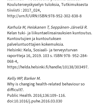
Kouluterveyskyselyn tuloksia, Tutkimuksesta
tiiviisti : 2017_024,
http://urn.fi/URN:ISBN:978-952-302-838-8
Karhula M, Heiskanen T, Seppänen-Järvelä R.
Kelan tuki- ja liikuntaelinsairauksien kuntoutus.
Kuntoutujien ja kuntoutuksen
palveluntuottajien kokemuksia.
Helsinki: Kela, Sosiaali- ja terveysturvan
raportteja 16, 2019. 103 s. ISBN 978- 952-284-
068-4,
https://helda.helsinki.fi/handle/10138/303497.
Kelly MP, Barker M.
Why is changing health-related behaviour so
difficult?.
Public Health. 2016;136:109–116.
doi:10.1016/j.puhe.2016.03.030