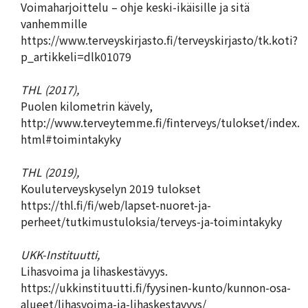
Voimaharjoittelu – ohje keski-ikäisille ja sitä
vanhemmille
https://www.terveyskirjasto.fi/terveyskirjasto/tk.koti?
p_artikkeli=dlk01079
THL (2017),
Puolen kilometrin kävely,
http://www.terveytemme.fi/finterveys/tulokset/index.
html#toimintakyky
THL (2019),
Kouluterveyskyselyn 2019 tulokset
https://thl.fi/fi/web/lapset-nuoret-ja-
perheet/tutkimustuloksia/terveys-ja-toimintakyky
UKK-Instituutti,
Lihasvoima ja lihaskestävyys.
https://ukkinstituutti.fi/fyysinen-kunto/kunnon-osa-
alueet/lihasvoima-ja-lihaskestavyys/