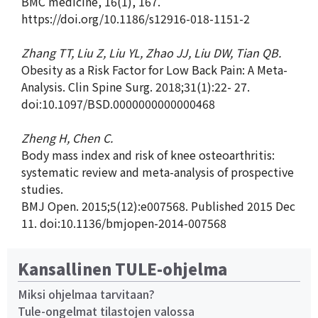
BMC medicine, 16(1), 167.
https://doi.org/10.1186/s12916-018-1151-2
Zhang TT, Liu Z, Liu YL, Zhao JJ, Liu DW, Tian QB.
Obesity as a Risk Factor for Low Back Pain: A Meta-
Analysis. Clin Spine Surg. 2018;31(1):22- 27.
doi:10.1097/BSD.0000000000000468
Zheng H, Chen C.
Body mass index and risk of knee osteoarthritis:
systematic review and meta-analysis of prospective
studies.
BMJ Open. 2015;5(12):e007568. Published 2015 Dec
11. doi:10.1136/bmjopen-2014-007568
Kansallinen TULE-ohjelma
Miksi ohjelmaa tarvitaan?
Tule-ongelmat tilastojen valossa