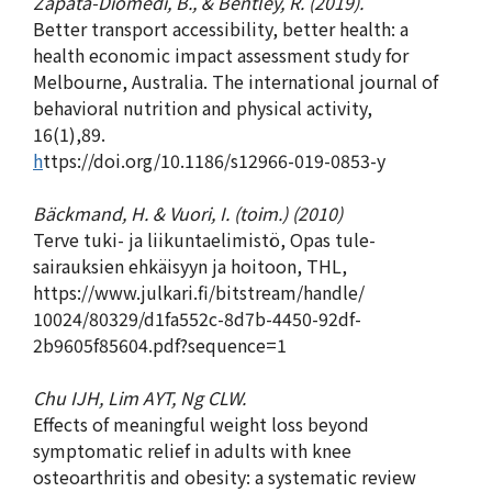
Zapata-Diomedi, B., & Bentley, R. (2019).
Better transport accessibility, better health: a
health economic impact assessment study for
Melbourne, Australia. The international journal of
behavioral nutrition and physical activity,
16(1),89.
h
ttps://doi.org/10.1186/s12966-019-0853-y
Bäckmand, H. & Vuori, I. (toim.) (2010)
Terve tuki- ja liikuntaelimistö, Opas tule-
sairauksien ehkäisyyn ja hoitoon, THL,
https://www.julkari.fi/bitstream/handle/
10024/80329/d1fa552c-8d7b-4450-92df-
2b9605f85604.pdf?sequence=1
Chu IJH, Lim AYT, Ng CLW.
Effects of meaningful weight loss beyond
symptomatic relief in adults with knee
osteoarthritis and obesity: a systematic review