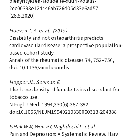
pienyrityksen-aloudelle-suuri-kolaus-
2ec00398e124446ab726d05d33e6ad57
(26.8.2020)
Hoeven T. A. et al.. (2015)
Disability and not osteoarthritis predicts
cardiovascular disease: a prospective population-
based cohort study.
Annals of the rheumatic diseases 74, 752–756,
doi: 10.1136/annrheumdis
Hopper JL, Seeman E.
The bone density of female twins discordant for
tobacco use.
N Engl J Med. 1994;330(6):387-392.
doi:10.1056/NEJM19940210330060313-204388
IsHak WW, Wen RY, Naghdechi L, et al.
Pain and Depression: A Systematic Review. Harv