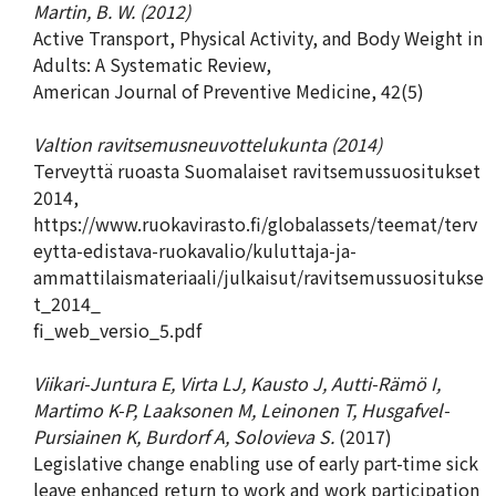
Martin, B. W. (2012)
Active Transport, Physical Activity, and Body Weight in
Adults: A Systematic Review,
American Journal of Preventive Medicine, 42(5)
Valtion ravitsemusneuvottelukunta (2014)
Terveyttä ruoasta Suomalaiset ravitsemussuositukset
2014,
https://www.ruokavirasto.fi/globalassets/teemat/terv
eytta-edistava-ruokavalio/kuluttaja-ja-
ammattilaismateriaali/julkaisut/ravitsemussuositukse
t_2014_
fi_web_versio_5.pdf
Viikari-Juntura E, Virta LJ, Kausto J, Autti-Rämö I,
Martimo K-P, Laaksonen M, Leinonen T, Husgafvel-
Pursiainen K, Burdorf A, Solovieva S.
(2017)
Legislative change enabling use of early part-time sick
leave enhanced return to work and work participation