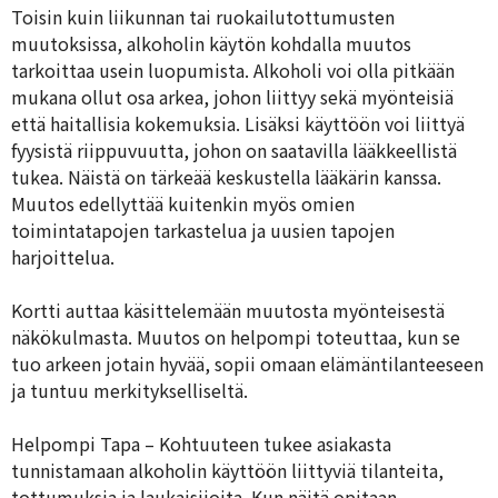
Toisin kuin liikunnan tai ruokailutottumusten
muutoksissa, alkoholin käytön kohdalla muutos
tarkoittaa usein luopumista. Alkoholi voi olla pitkään
mukana ollut osa arkea, johon liittyy sekä myönteisiä
että haitallisia kokemuksia. Lisäksi käyttöön voi liittyä
fyysistä riippuvuutta, johon on saatavilla lääkkeellistä
tukea. Näistä on tärkeää keskustella lääkärin kanssa.
Muutos edellyttää kuitenkin myös omien
toimintatapojen tarkastelua ja uusien tapojen
harjoittelua.
Kortti auttaa käsittelemään muutosta myönteisestä
näkökulmasta. Muutos on helpompi toteuttaa, kun se
tuo arkeen jotain hyvää, sopii omaan elämäntilanteeseen
ja tuntuu merkitykselliseltä.
Helpompi Tapa – Kohtuuteen tukee asiakasta
tunnistamaan alkoholin käyttöön liittyviä tilanteita,
tottumuksia ja laukaisijoita. Kun näitä opitaan