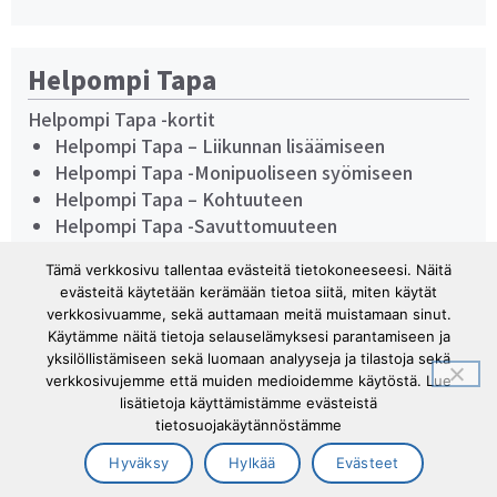
Helpompi Tapa
Helpompi Tapa -kortit
Helpompi Tapa – Liikunnan lisäämiseen
Helpompi Tapa -Monipuoliseen syömiseen
Helpompi Tapa – Kohtuuteen
Helpompi Tapa -Savuttomuuteen
Helpompi Tapa -korttien tilaus
Tämä verkkosivu tallentaa evästeitä tietokoneeseesi. Näitä
Elintapaohjauksen työvälineitä
evästeitä käytetään kerämään tietoa siitä, miten käytät
Helpompi Tapa – ohjausvideot
verkkosivuamme, sekä auttamaan meitä muistamaan sinut.
Asiakasesimerkki-videot
Käytämme näitä tietoja selauselämyksesi parantamiseen ja
yksilöllistämiseen sekä luomaan analyyseja ja tilastoja sekä
verkkosivujemme että muiden medioidemme käytöstä. Lue
lisätietoja käyttämistämme evästeistä
tietosuojakäytännöstämme
Hyväksy
Hylkää
Evästeet
Tuki- ja liikuntaelinliitto Tule ry ©2026 |