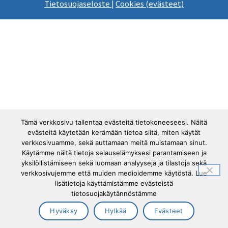
Tietosuojaseloste
|
Cookies (evästeet)
Tämä verkkosivu tallentaa evästeitä tietokoneeseesi. Näitä
evästeitä käytetään kerämään tietoa siitä, miten käytät
verkkosivuamme, sekä auttamaan meitä muistamaan sinut.
Käytämme näitä tietoja selauselämyksesi parantamiseen ja
yksilöllistämiseen sekä luomaan analyyseja ja tilastoja sekä
verkkosivujemme että muiden medioidemme käytöstä. Lue
lisätietoja käyttämistämme evästeistä
tietosuojakäytännöstämme
Hyväksy
Hylkää
Evästeet