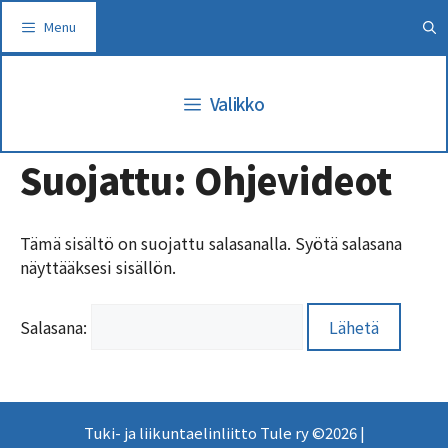
Siirry
Menu
sisältöön
Valikko
Suojattu: Ohjevideot
Tämä sisältö on suojattu salasanalla. Syötä salasana
näyttääksesi sisällön.
Salasana:
Tuki- ja liikuntaelinliitto Tule ry ©2026 |