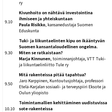
ry
Kivunhoito on nähtävä investointina
ihmiseen ja yhteiskuntaan
9.10
Paula Risikko
, kansanedustaja Suomen
Eduskunta
Tuki- ja liikuntaelinten kipu on ikääntyvän
Suomen kansantaloudellinen ongelma.
9.30
Miten se ratkaistaan?
Marja Kinnunen
, toiminnanjohtaja, VTT Tuki-
ja liikuntaelinliitto Tule ry
Mitä rakenteissa pitää tapahtua?
Jaro Karppinen, Kuntoutusjohtaja, professori
9.50
Etelä-Karjalan sosiaali- ja terveyspiiri Eksote ja
Oulun yliopisto
Toimintamallien kehittäminen uudistuvissa
10.10
sote-rakenteissa