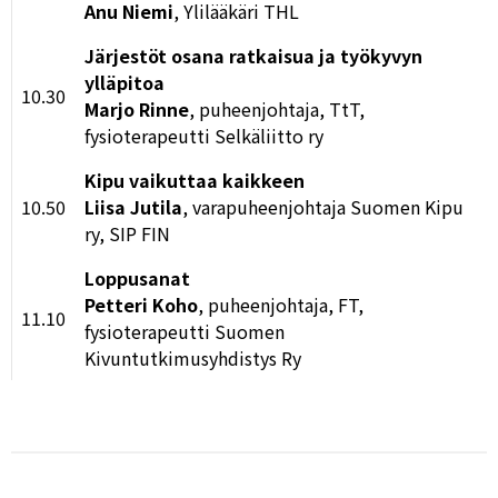
Anu Niemi
, Ylilääkäri THL
Järjestöt osana ratkaisua ja työkyvyn
ylläpitoa
10.30
Marjo Rinne
, puheenjohtaja, TtT,
fysioterapeutti Selkäliitto ry
Kipu vaikuttaa kaikkeen
10.50
Liisa Jutila
, varapuheenjohtaja Suomen Kipu
ry, SIP FIN
Loppusanat
Petteri Koho
, puheenjohtaja, FT,
11.10
fysioterapeutti Suomen
Kivuntutkimusyhdistys Ry