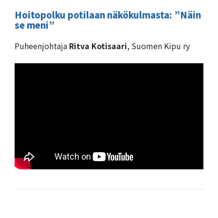
Hoitopolku potilaan näkökulmasta: ”Näin
se meni”
Puheenjohtaja
Ritva Kotisaari
, Suomen Kipu ry