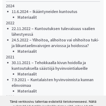
2024
11.6.2024 – Ikääntyneiden kuntoutus
Materiaalit
2022
22.11.2022 – Kuntoutuksen tulevaisuus vaalien
lähestyessä
24.5.2022 – Ylihoitoa, alihoitoa vai ohihoitoa tuki-
ja liikuntaelinvaivojen arviossa ja hoidossa?
Materiaalit
2021
30.11.2021 – Tehokkaalla kivun hoidolla ja
kuntoutuksella säästöjä hyvinvointialueille
Materiaalit
7.9.2021 – Kuntalaisten hyvinvoinnista kunnan
elinvoimaa
Materiaalit
2020
24.11.2020 – Kansallisen Tule-ohjelman julkistus
Tämä verkkosivu tallentaa evästeitä tietokoneeseesi. Näitä