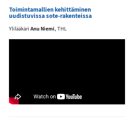
Toimintamallien kehittäminen
uudistuvissa sote-rakenteissa
Ylilääkäri
Anu Niemi
, THL