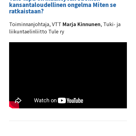
kansantaloudellinen ongelma Miten se
ratkaistaan?
Toiminnanjohtaja, VTT
Marja Kinnunen
, Tuki- ja
liikuntaelinliitto Tule ry