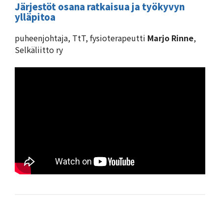
Järjestöt osana ratkaisua ja työkyvyn
ylläpitoa
puheenjohtaja, TtT, fysioterapeutti
Marjo Rinne
,
Selkäliitto ry