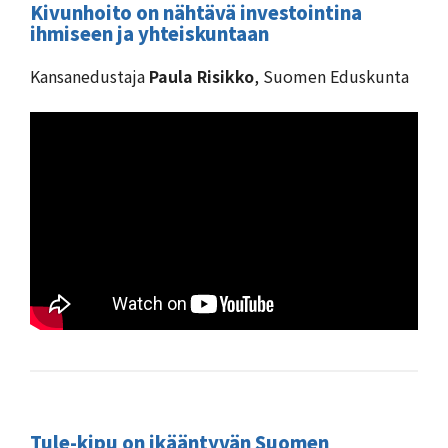
Kivunhoito on nähtävä investointina
ihmiseen ja yhteiskuntaan
Kansanedustaja
Paula Risikko
, Suomen Eduskunta
Tule-kipu on ikääntyvän Suomen