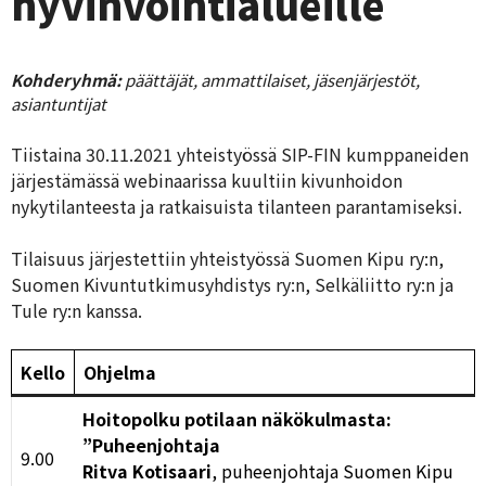
hyvinvointialueille
Kohderyhmä:
päättäjät, ammattilaiset, jäsenjärjestöt,
asiantuntijat
Tiistaina 30.11.2021 yhteistyössä SIP-FIN kumppaneiden
järjestämässä webinaarissa kuultiin kivunhoidon
nykytilanteesta ja ratkaisuista tilanteen parantamiseksi.
Tilaisuus järjestettiin yhteistyössä Suomen Kipu ry:n,
Suomen Kivuntutkimusyhdistys ry:n, Selkäliitto ry:n ja
Tule ry:n kanssa.
Kello
Ohjelma
Hoitopolku potilaan näkökulmasta:
”Puheenjohtaja
9.00
Ritva Kotisaari
, puheenjohtaja Suomen Kipu