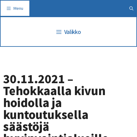
Siirry
Menu
sisältöön
Valikko
30.11.2021 –
Tehokkaalla kivun
hoidolla ja
kuntoutuksella
säästöjä