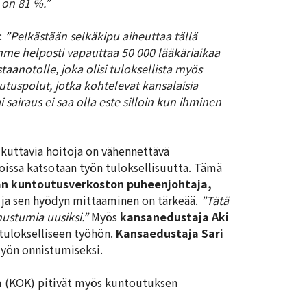
 on 81 %.”
:
”Pelkästään selkäkipu aiheuttaa tällä
mme helposti vapauttaa 50 000 lääkäriaikaa
aanotolle, joka olisi tuloksellista myös
tuspolut, jotka kohtelevat kansalaisia
 sairaus ei saa olla este silloin kun ihminen
aikuttavia hoitoja on vähennettävä
joissa katsotaan työn tuloksellisuutta. Tämä
n kuntoutusverkoston puheenjohtaja,
 ja sen hyödyn mittaaminen on tärkeää.
”Tätä
ustumia uusiksi.”
Myös
kansanedustaja Aki
 tulokselliseen työhön.
Kansaedustaja Sari
työn onnistumiseksi.
a
(KOK) pitivät myös kuntoutuksen