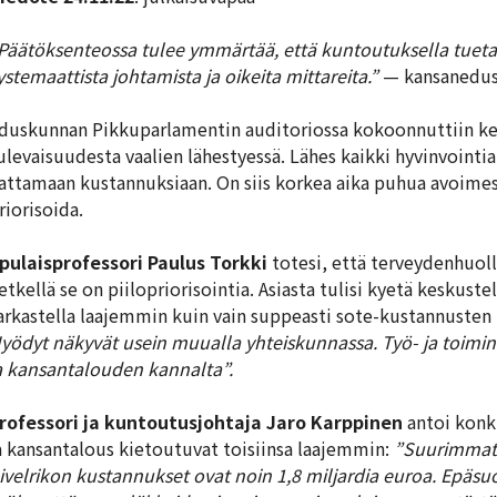
Päätöksenteossa tulee ymmärtää, että kuntoutuksella tuetaan
ystemaattista johtamista ja oikeita mittareita.”
— kansanedus
duskunnan Pikkuparlamentin auditoriossa kokoonnuttiin 
ulevaisuudesta vaalien lähestyessä. Lähes kaikki hyvinvointi
attamaan kustannuksiaan. On siis korkea aika puhua avoimest
riorisoida.
pulaisprofessori Paulus Torkki
totesi, että terveydenhuollo
etkellä se on piilopriorisointia. Asiasta tulisi kyetä keskuste
arkastella laajemmin kuin vain suppeasti sote-kustannusten
yödyt näkyvät usein muualla yhteiskunnassa. Työ- ja toimint
a kansantalouden kannalta”.
rofessori ja kuntoutusjohtaja Jaro Karppinen
antoi konk
a kansantalous kietoutuvat toisiinsa laajemmin:
”Suurimmat 
ivelrikon kustannukset ovat noin 1,8 miljardia euroa. Epäs