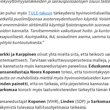
yökyvyttömyyseläkkeiden ja sairauspoissaolojen osuus tästä
än puhui myös
TULE-takuun
tärkeydestä hyvinvointialueilla
etkellä puolimiljoonaa avoterveydenhuollon käyntiä. Voisi
ai enemmänkin siirtämällä käyntejä fysioterapeutin suoravast
oidon kannalta. Tarvitsemmekin vaikuttavat hoito- ja kuntou
asapuolisesti. Asuinpaikka, ikä, sosiaalinen asema, vamma tai
yötyisi kuntoutuksesta.”
orkki ja Karppinen
olivat yhtä mieltä siitä, että heikosti v
ystemaattisesti. Tarvitaan vaikuttavuusperusteisia malleja, 
ai kannatusta myös kansanedustajien paneelissa.
Eduskunna
ansanedustaja Noora Koponen
totesi, että toimintakyvyn
autta on mahdollista miettiä myös hyvinvointialueiden kann
inden painotti
, että on tärkeää, että järjestelmä kannustaa
arkomaa
korosti myös laaturekistereiden tärkeyttä tämän 
ansanedustajat
Koponen
(VIHR),
Linden
(SDP) ja
Sarkoma
äkymistä tulevassa hallitusohjelmassa tärkeänä.