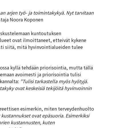
 arjen työ- ja toimintakykyä. Nyt tarvitaan
taja Noora Koponen
keskustelemaan kuntoutuksen
alueet ovat ilmoittaneet, etteivät kykene
i siitä, mitä hyvinvointialueiden tulee
ssa kyllä tehdään priorisointia, mutta tällä
lemaan avoimesti ja priorisointia tulisi
 kannalta:
”Tulisi tarkastella myös hyötyjä.
akyky ovat keskeisiä tekijöitä hyvinvoinnin
reettisen esimerkin, miten terveydenhuolto
kustannukset ovat epäsuoria. Esimerkiksi
uorien kustannusten, kuten