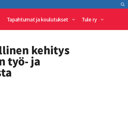
Tapahtumat ja koulutukset
Tule ry
llinen kehitys
 työ- ja
sta