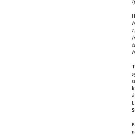
t
H
h
t
h
t
h
T
s
s
k
k
L
S
K
n