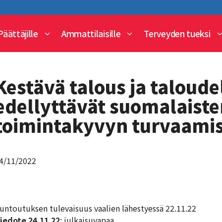
Päättäjille
Ammattilaisille
Terveyden tueksi
Kestävä talous ja taloude
edellyttävät suomalaisten
toimintakyvyn turvaami
4/11/2022
untoutuksen tulevaisuus vaalien lähestyessä 22.11.22
iedote 24.11.22
: julkaisuvapaa