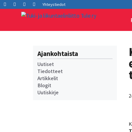
Siirry
Facebook
LInkedIn
Instagram
Youtube
Yhteystiedot
sisältöön
Ajankohtaista
Uutiset
Tiedotteet
Artikkelit
Blogit
Uutiskirje
2
K
T