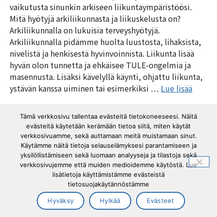
vaikutusta sinunkin arkiseen liikuntaympäristöösi.
Mitä hyötyjä arkiliikunnasta ja liikuskelusta on?
Arkiliikunnalla on lukuisia terveyshyötyjä.
Arkiliikunnalla pidämme huolta luustosta, lihaksista,
nivelistä ja henkisestä hyvinvoinnista. Liikunta lisää
hyvän olon tunnetta ja ehkäisee TULE-ongelmia ja
masennusta. Lisäksi kävelyllä käynti, ohjattu liikunta,
ystävän kanssa uiminen tai esimerkiksi …
Lue lisää
Kategoriat
Blogit
Tämä verkkosivu tallentaa evästeitä tietokoneeseesi. Näitä
evästeitä käytetään kerämään tietoa siitä, miten käytät
Avainsanat
arkiliikunta
,
toimintakykyinensuomi
verkkosivuamme, sekä auttamaan meitä muistamaan sinut.
Käytämme näitä tietoja selauselämyksesi parantamiseen ja
yksilöllistämiseen sekä luomaan analyyseja ja tilastoja sekä
Tuki- ja liikuntaelinliitto Tule ry ©2026 |
verkkosivujemme että muiden medioidemme käytöstä. Lue
Tietosuojaseloste
|
Cookies (evästeet)
lisätietoja käyttämistämme evästeistä
tietosuojakäytännöstämme
Hyväksy
Hylkää
Evästeet