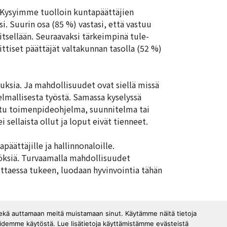
 Kysyimme tuolloin kuntapäättäjien
. Suurin osa (85 %) vastasi, että vastuu
itsellään. Seuraavaksi tärkeimpinä tule-
ittiset päättäjät valtakunnan tasolla (52 %)
uksia. Ja mahdollisuudet ovat siellä missä
telmallisesta työstä. Samassa kyselyssä
dittu toimenpideohjelma, suunnitelma tai
 sellaista ollut ja loput eivät tienneet.
äättäjille ja hallinnonaloille.
öksiä. Turvaamalla mahdollisuudet
ttaessa tukeen, luodaan hyvinvointia tähän
sekä auttamaan meitä muistamaan sinut. Käytämme näitä tietoja
oidemme käytöstä. Lue lisätietoja käyttämistämme evästeistä