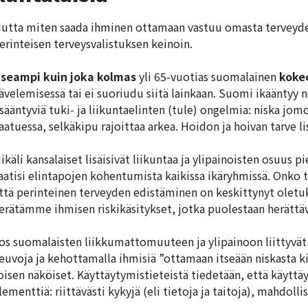
utta miten saada ihminen ottamaan vastuu omasta terveydest
erinteisen terveysvalistuksen keinoin.
seampi kuin joka kolmas
yli 65-vuotias suomalainen
koke
ävelemisessä tai ei suoriudu siitä lainkaan. Suomi ikäänty
isääntyviä tuki- ja liikuntaelinten (tule) ongelmia: niska jom
aatuessa, selkäkipu rajoittaa arkea. Hoidon ja hoivan tarve l
ikäli kansalaiset lisäisivät liikuntaa ja ylipainoisten osuus 
aatisi elintapojen kohentumista kaikissa ikäryhmissä. Onko ta
ttä perinteinen terveyden edistäminen on keskittynyt oletuks
erätämme ihmisen riskikäsitykset, jotka puolestaan herättä
os suomalaisten liikkumattomuuteen ja ylipainoon liittyvät 
euvoja ja kehottamalla ihmisiä ”ottamaan itseään niskasta ki
oisen näköiset. Käyttäytymistieteistä tiedetään, että käytt
lementtiä: riittävästi kykyjä (eli tietoja ja taitoja), mahdol