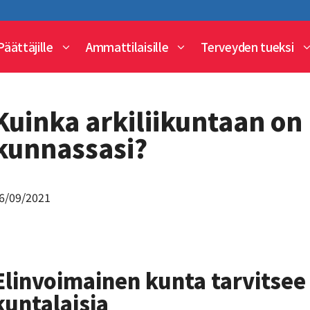
Päättäjille
Ammattilaisille
Terveyden tueksi
Kuinka arkiliikuntaan on
kunnassasi?
6/09/2021
Elinvoimainen kunta tarvitsee
kuntalaisia