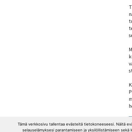
T
n
t
t
s
M
k
v
s
K
P
m
h
Tämä verkkosivu tallentaa evästeitä tietokoneeseesi. Näitä e
selauselämyksesi parantamiseen ja yksilöllistämiseen sekä 