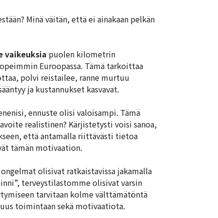
ään? Minä väitän, että ei ainakaan pelkän
e vaikeuksia
puolen kilometrin
y nopeimmin Euroopassa. Tämä tarkoittaa
ottaa, polvi reistailee, ranne murtuu
isääntyy ja kustannukset kasvavat.
pienenisi, ennuste olisi valoisampi. Tämä
voite realistinen? Kärjistetysti voisi sanoa,
een, että antamalla riittävästi tietoa
vät tämän motivaation.
ongelmat olisivat ratkaistavissa jakamalla
inni”, terveystilastomme olisivat varsin
äytymiseen tarvitaan kolme välttämätöntä
lisuus toimintaan sekä motivaatiota.