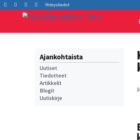
Siirry
Facebook
LInkedIn
Instagram
Youtube
Yhteystiedot
sisältöön
Ajankohtaista
Uutiset
Tiedotteet
Artikkelit
1
Blogit
Uutiskirje