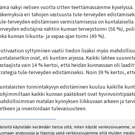
ämä näkyi nelisen vuotta sitten teettämässämme kyselyssä.
äkemyksiä eri tahojen vastuusta tule-terveyden edistämiseksi
ule-terveyden edistämisen varmistamisessa on kuntalaisella 
erveyden edistäjinä nähtiin kunnan terveystoimi (56 %), poli
ekä kunnan liikunta- ja vapaa-ajan toimi (49 %).
otivaation syttyminen vaatii tiedon lisäksi myös mahdollisu
untalaisetkin ovat, eli kuntien arjessa. Kaikki lähtee suunni
astaajista vain 14 % kertoi, että heidän kunnassaan oli laa
trategia tule-terveyden edistämiseksi. Noin 39 % kertoi, ettei
untalaisten toimintakyvyn edistäminen kuuluu kaikille kuntap
ohjimmiltaan kaikki kunnan päätökset ovat hyvinvointipäät
ahdollisimman matalan kynnyksen liikkuvaan arkeen ja tarvi
etkeen ja investoidaan tulevaisuuteen.
Lue uutiskirje
västeitä käytetään kerämään tietoa siitä, miten käytät verkkosivuamme, 
luomaan analyyseja ja tilastoja sekä verkkosivujemme että muiden medi