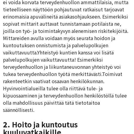
ei voida korvata terveydenhuollon ammattilaisia, mutta
tieteelliseen näyttöön pohjautuvat ratkaisut tarjoavat
erinomaisia apuvälineitä asiakasohjaukseen. Esimerkiksi
sopivat mittarit auttavat tunnistamaan potilaista ne,
joilla on työ- ja toimintakyvyn alenemisen riskitekijöitä.
Mittareiden avulla voidaan myös seurata hoidon ja
kuntoutuksen onnistumista ja palvelupolkujen
vaikuttavuutta.Yhteistyö kuntien kanssa voi lisätä
palvelupolkujen vaikuttavuutta! Esimerkiksi
terveydenhuollon ja liikuntaneuvonnan yhteistyö voi
tukea terveydenhuollon työtä merkittävästi.Toimivat
rakenteetkin vaativat osaavan henkilökunnan.
Hyvinvointialueilla tulee olla riittävä tule- ja
kipuosaaminen ja terveydenhuollon henkilöstöllä tulee
olla mahdollisuus päivittää tätä tietotaitoa
säännöllisesti.
2.
Hoito ja kuntoutus
kuuluvatkaikille