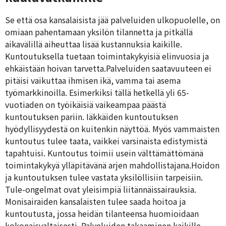
Se että osa kansalaisista jää palveluiden ulkopuolelle, on
omiaan pahentamaan yksilön tilannetta ja pitkällä
aikavälillä aiheuttaa lisää kustannuksia kaikille.
Kuntoutuksella tuetaan toimintakykyisiä elinvuosia ja
ehkäistään hoivan tarvetta.Palveluiden saatavuuteen ei
pitäisi vaikuttaa ihmisen ikä, vamma tai asema
työmarkkinoilla. Esimerkiksi tällä hetkellä yli 65-
vuotiaden on työikäisiä vaikeampaa päästä
kuntoutuksen pariin. Iäkkäiden kuntoutuksen
hyödyllisyydestä on kuitenkin näyttöä. Myös vammaisten
kuntoutus tulee taata, vaikkei varsinaista edistymistä
tapahtuisi. Kuntoutus toimii usein välttämättömänä
toimintakykyä ylläpitävänä arjen mahdollistajana.Hoidon
ja kuntoutuksen tulee vastata yksilöllisiin tarpeisiin.
Tule-ongelmat ovat yleisimpiä liitännäissairauksia.
Monisairaiden kansalaisten tulee saada hoitoa ja
kuntoutusta, jossa heidän tilanteensa huomioidaan
kokonaisvaltaisesti. Palveluiden takaaminen kaikille