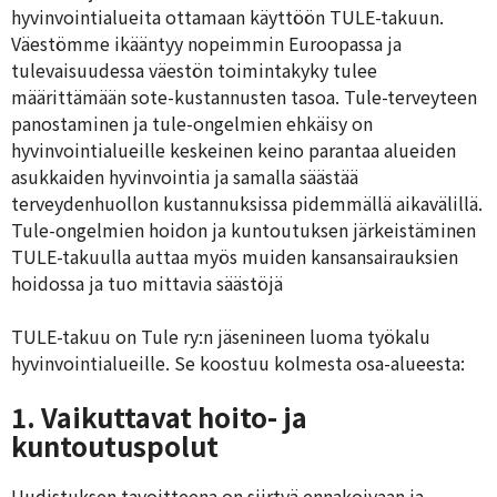
hyvinvointialueita ottamaan käyttöön TULE-takuun.
Väestömme ikääntyy nopeimmin Euroopassa ja
tulevaisuudessa väestön toimintakyky tulee
määrittämään sote-kustannusten tasoa. Tule-terveyteen
panostaminen ja tule-ongelmien ehkäisy on
hyvinvointialueille keskeinen keino parantaa alueiden
asukkaiden hyvinvointia ja samalla säästää
terveydenhuollon kustannuksissa pidemmällä aikavälillä.
Tule-ongelmien hoidon ja kuntoutuksen järkeistäminen
TULE-takuulla auttaa myös muiden kansansairauksien
hoidossa ja tuo mittavia säästöjä
TULE-takuu on Tule ry:n jäsenineen luoma työkalu
hyvinvointialueille. Se koostuu kolmesta osa-alueesta:
1. Vaikuttavat hoito- ja
kuntoutuspolut
Uudistuksen tavoitteena on siirtyä ennakoivaan ja