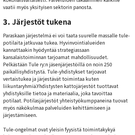
vaatii myös yksityisen sektorin panosta.
3.
Järjestöt tukena
Paraskaan järjestelmä ei voi taata suurelle massalle tule-
potilaita jatkuvaa tukea. Hyvinvointialueiden
kannattaakin hyödyntää strategiassaan
kansalaistoiminnan tarjoamat mahdollisuudet.
Pelkästään Tule ry:n jäsenjärjestöillä on noin 250
paikallisyhdistystä. Tule-yhdistykset tarjoavat
vertaistukea ja järjestävät toimintaa kuten
liikuntaryhmiä.Yhdistysten kattojärjestöt tuottavat
yhdistyksille tietoa ja materiaalia, joka tavoittaa
potilaat. Potilasjärjestöt yhteistyökumppaneina tuovat
myös näkökulmaa palveluiden kehittämiseen ja
järjestämiseen.
Tule-ongelmat ovat yleisin fyysistä toimintakykyä