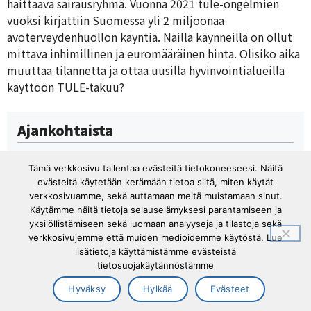
haittaava sairausryhmä. Vuonna 2021 tule-ongelmien
vuoksi kirjattiin Suomessa yli 2 miljoonaa
avoterveydenhuollon käyntiä. Näillä käynneillä on ollut
mittava inhimillinen ja euromääräinen hinta. Olisiko aika
muuttaa tilannetta ja ottaa uusilla hyvinvointialueilla
käyttöön TULE-takuu?
Ajankohtaista
Uutiset
Tämä verkkosivu tallentaa evästeitä tietokoneeseesi. Näitä
Tiedotteet
evästeitä käytetään kerämään tietoa siitä, miten käytät
Artikkelit
verkkosivuamme, sekä auttamaan meitä muistamaan sinut.
Blogit
Käytämme näitä tietoja selauselämyksesi parantamiseen ja
Uutiskirje
yksilöllistämiseen sekä luomaan analyyseja ja tilastoja sekä
verkkosivujemme että muiden medioidemme käytöstä. Lue
lisätietoja käyttämistämme evästeistä
tietosuojakäytännöstämme
Hyväksy
Hylkää
Evästeet
Tuki- ja liikuntaelinliitto Tule ry ©2026 |