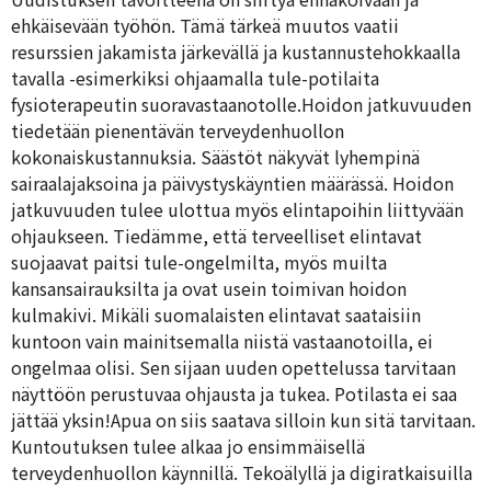
ehkäisevään työhön. Tämä tärkeä muutos vaatii
resurssien jakamista järkevällä ja kustannustehokkaalla
tavalla -esimerkiksi ohjaamalla tule-potilaita
fysioterapeutin suoravastaanotolle.Hoidon jatkuvuuden
tiedetään pienentävän terveydenhuollon
kokonaiskustannuksia. Säästöt näkyvät lyhempinä
sairaalajaksoina ja päivystyskäyntien määrässä. Hoidon
jatkuvuuden tulee ulottua myös elintapoihin liittyvään
ohjaukseen. Tiedämme, että terveelliset elintavat
suojaavat paitsi tule-ongelmilta, myös muilta
kansansairauksilta ja ovat usein toimivan hoidon
kulmakivi. Mikäli suomalaisten elintavat saataisiin
kuntoon vain mainitsemalla niistä vastaanotoilla, ei
ongelmaa olisi. Sen sijaan uuden opettelussa tarvitaan
näyttöön perustuvaa ohjausta ja tukea. Potilasta ei saa
jättää yksin!Apua on siis saatava silloin kun sitä tarvitaan.
Kuntoutuksen tulee alkaa jo ensimmäisellä
terveydenhuollon käynnillä. Tekoälyllä ja digiratkaisuilla