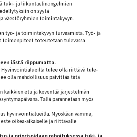
 tuki- ja liikuntaelinongelmien
edellytyksiin on syytä
- ja väestöryhmien toimintakyvyn.
en työ- ja toimintakyvyn turvaamista. Työ- ja
t toimenpiteet toteutetaan tulevassa
seen iästä riippumatta.
yvinvointialueilla tulee olla riittävä tule-
ee olla mahdollisuus päivittää tätä
n kaikkien etu ja keventää järjestelmän
issyntymäpäivänä. Tällä parannetaan myös
us hyvinvointialueilla. Myöskään vamma,
este oikea-aikaiselle ja riittävälle
tus ja priorisoidaan rahoituksessa tuki- ja