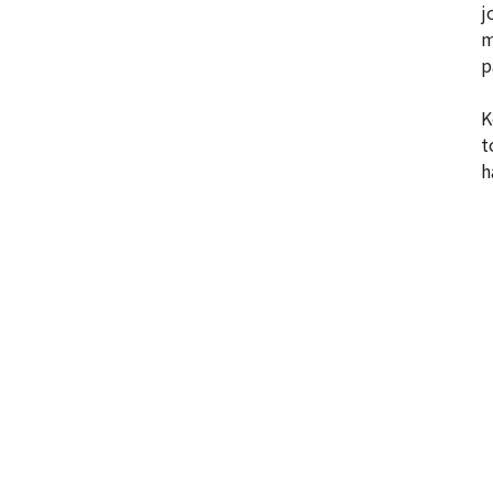
j
m
p
K
t
h