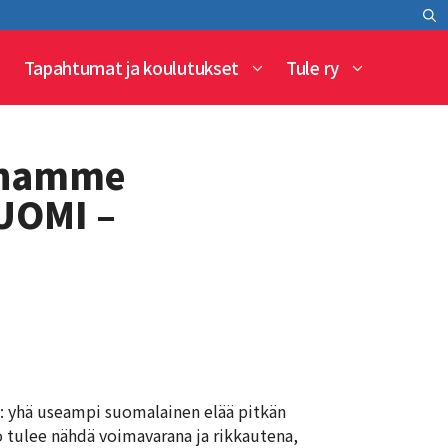
Tapahtumat ja koulutukset
Tule ry
eenamme
UOMI –
: yhä useampi suomalainen elää pitkän
tö tulee nähdä voimavarana ja rikkautena,