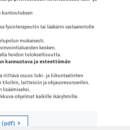
ja kuntoutuksen
ssa fysioterapeutin tai lääkärin vastaanotolle
elupolun mukaisesti.
yvinvointialueiden kesken.
lla hoidon tuloksellisuutta.
aan kannustava ja esteettömän
 riittävä osuus tuki- ja liikuntaelinten
iloihin, laitteisiin ja ohjausresursseihin.
 lisäämiseksi.
ikkuva-ohjelmat kaikille ikäryhmille.
 (pdf)