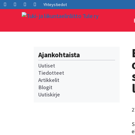
Siirry
Facebook
LInkedIn
Instagram
Youtube
Yhteystiedot
sisältöön
Ajankohtaista
Uutiset
Tiedotteet
Artikkelit
Blogit
Uutiskirje
2
S
e