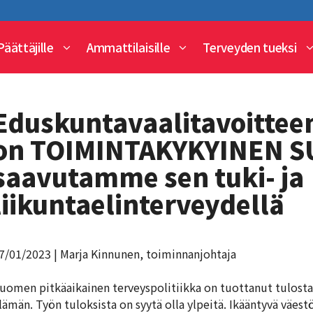
Päättäjille
Ammattilaisille
Terveyden tueksi
Eduskuntavaalitavoitt
on TOIMINTAKYKYINEN S
saavutamme sen tuki- ja
liikuntaelinterveydellä
7/01/2023
| Marja Kinnunen, toiminnanjohtaja
uomen pitkäaikainen terveyspolitiikka on tuottanut tulosta
lämän. Työn tuloksista on syytä olla ylpeitä. Ikääntyvä väes