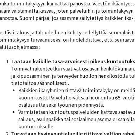
onka toimintakykyyn kannattaa panostaa. Väestön ikääntyessä
äärä väistämättä kasvaa, joten palveluihin ja toimintakyvyn 
anostaa. Suomi pärjää, jos saamme säilytettyä kaikkien ikä
estävä talous ja taloudellinen kehitys edellyttää suomalaist
oimintakyvyn turvaamiseksi on huolehdittava, että seuraava
allitusohjelmassa:
Taataan kaikille tasa-arvoisesti oikeus kuntoutuk
Toimivat rakenteetkin vaativat osaavan henkilökunnan. H
ja kipuosaaminen ja terveydenhuollon henkilöstöllä tul
tietotaitoa säännöllisesti.
Kaikkien ikäryhmien riittävä toimintakyky on meidä
kuormitusta. Palvelut eivät saa huonontua 65-vuot
osallisuutta sekä työurien pidennystä.
Varmistetaan kuntoutuspalveluiden kattava saatavu
sairaus, asuinpaikka tai sosiaalinen asema ei saa olla 
kuntoutukselle.
Turvataan hyvinvointialueille riittävä valtion rahoi