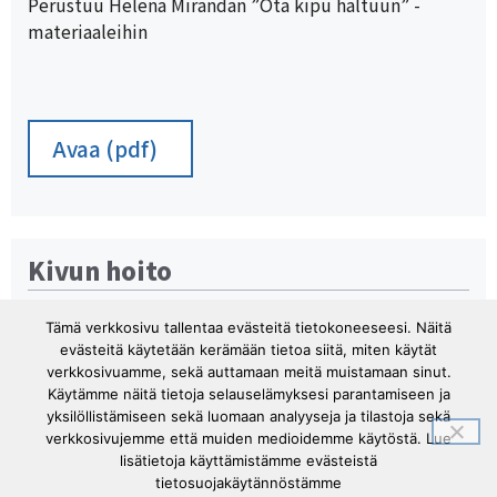
Perustuu Helena Mirandan ”Ota kipu haltuun” -
materiaaleihin
Avaa (pdf)
Kivun hoito
Kivun omahoidon ohjaus
Tämä verkkosivu tallentaa evästeitä tietokoneeseesi. Näitä
Mitä kipu on?
evästeitä käytetään kerämään tietoa siitä, miten käytät
Materiaalia kipuedukaation tueksi
verkkosivuamme, sekä auttamaan meitä muistamaan sinut.
Videot
Käytämme näitä tietoja selauselämyksesi parantamiseen ja
yksilöllistämiseen sekä luomaan analyyseja ja tilastoja sekä
verkkosivujemme että muiden medioidemme käytöstä. Lue
lisätietoja käyttämistämme evästeistä
tietosuojakäytännöstämme