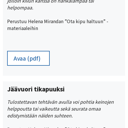
jolloin kivun kanssa on hankalampaa tai
helpompaa.
Perustuu Helena Mirandan ”Ota kipu haltuun” -
materiaaleihin
Avaa (pdf)
Jäävuori tikapuuksi
Tulostettavan tehtävän avulla voi pohtia keinojen
helppoutta tai vaikeutta sekä seurata omaa
edistymistään näiden suhteen.