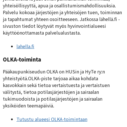
yhteisöllisyyttä, apua ja osallistumismahdollisuuksia.
Palvelu kokoaa järjestöjen ja yhteisöjen tuen, toiminnan
ja tapahtumat yhteen osoitteeseen. Jatkossa lähellä.fi -
sivuston tiedot löytyvät myös hyvinvointialueesi
käyttöönottamasta palvelualustasta.
lahella.fi
OLKA-toiminta
Pääkaupunkiseudun OLKA on HUSin ja HyTe ry:n
yhteistyötä.OLKA-piste tarjoaa aikaa kohdata
kasvokkain sekä tietoa vertaistuesta ja vertaistuen
välitystä, tietoa potilasjärjestöjen ja sairaalan
tukimuodoista ja potilasjärjestöjen ja sairaalan
yksiköiden teemapäiviä.
Tutustu alueesi OLKA-toimintaan