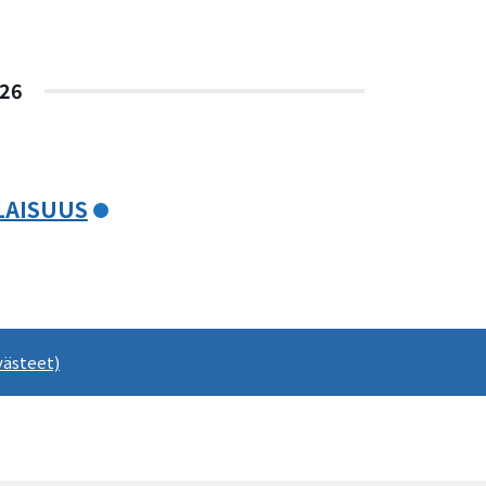
26
LAISUUS
västeet)