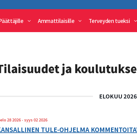
Päättäjille
Ammattilaisille
Terveyden tueksi
Tilaisuudet ja koulutukse
ELOKUU 202
elo 28 2026
- syys 02 2026
KANSALLINEN TULE-OHJELMA KOMMENTOITAVA