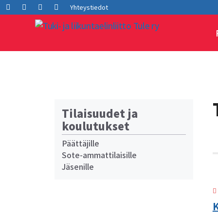
Siirry
Facebook
LInkedIn
Instagram
Youtube
Yhteystiedot
sisältöön
Tilaisuudet ja
koulutukset
Päättäjille
Sote-ammattilaisille
Jäsenille