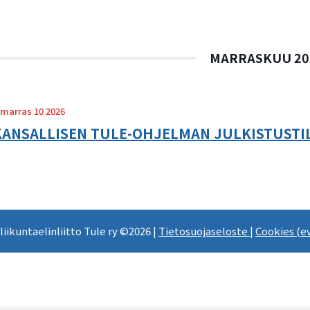
MARRASKUU 20
marras 10 2026
KANSALLISEN TULE-OHJELMAN JULKISTUSTI
 liikuntaelinliitto Tule ry ©2026 |
Tietosuojaseloste
|
Cookies (e