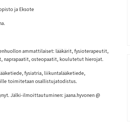
opisto ja Eksote
na.
nhuollon ammattilaiset: lääkärit, fysioterapeutit,
t, naprapaatit, osteopaatit, koulutetut hierojat.
lääketiede, fysiatria, liikuntalääketiede,
ille toimitetaan osallistujatodistus.
ynyt. Jälki-ilmoittautuminen: jaana.hyvonen @