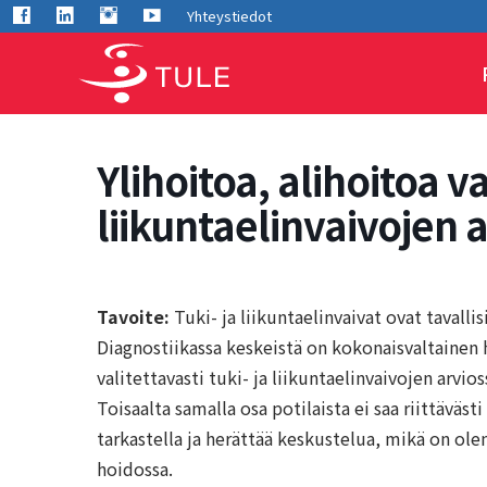
Siirry
Facebook
LInkedIn
Instagram
Youtube
Yhteystiedot
sisältöön
Ylihoitoa, alihoitoa va
liikuntaelinvaivojen 
Tavoite:
Tuki- ja liikuntaelinvaivat ovat taval
Diagnostiikassa keskeistä on kokonaisvaltainen h
valitettavasti tuki- ja liikuntaelinvaivojen arvio
Toisaalta samalla osa potilaista ei saa riittäväst
tarkastella ja herättää keskustelua, mikä on olen
hoidossa.