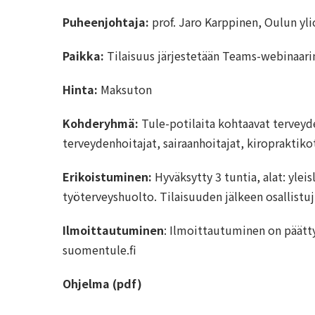
Puheenjohtaja:
prof. Jaro Karppinen, Oulun yli
Paikka:
Tilaisuus järjestetään Teams-webinaari
Hinta:
Maksuton
Kohderyhmä:
Tule-potilaita kohtaavat terveyde
terveydenhoitajat, sairaanhoitajat, kiropraktiko
Erikoistuminen:
Hyväksytty 3 tuntia, alat: yleis
työterveyshuolto. Tilaisuuden jälkeen osallistuj
Ilmoittautuminen
: Ilmoittautuminen on päätt
suomentule.fi
Ohjelma (pdf)