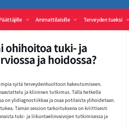
Päättäjille
Ammattilaisille
Terveyden tueksi
i ohihoitoa tuki- ja
arviossa ja hoidossa?
lisimpia syitä terveydenhuoltoon hakeutumiseen.
aastattelu ja kliininen tutkimus. Tällä hetkellä
ssa on ylidiagnostiikkaa ja osaa potilaista ylihoidetaan.
i tukea. Tämän session tarkoituksena on kriittisesti
naista tuki- ja liikuntaelinvaivojen tutkimisessa ja