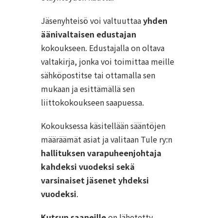
Jäsenyhteisö voi valtuuttaa
yhden
äänivaltaisen edustajan
kokoukseen. Edustajalla on oltava
valtakirja, jonka voi toimittaa meille
sähköpostitse tai ottamalla sen
mukaan ja esittämällä sen
liittokokoukseen saapuessa.
Kokouksessa käsitellään sääntöjen
määräämät asiat ja valitaan Tule ry:n
hallituksen varapuheenjohtaja
kahdeksi vuodeksi sekä
varsinaiset jäsenet yhdeksi
vuodeksi
.
Kutsun saaneille
on lähetetty