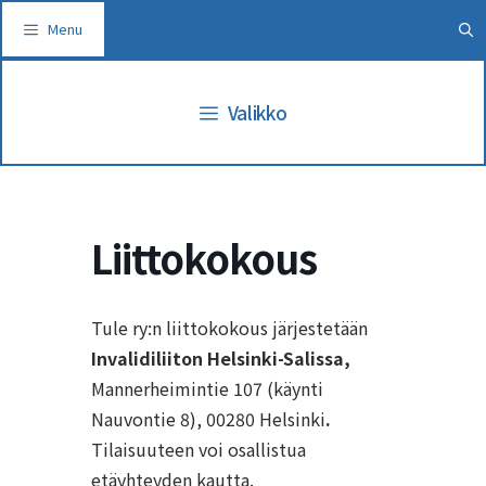
Siirry
Menu
sisältöön
Valikko
Liittokokous
Tule ry:n liittokokous järjestetään
Invalidiliiton Helsinki-Salissa,
Mannerheimintie 107 (käynti
Nauvontie 8), 00280 Helsinki
.
Tilaisuuteen voi osallistua
etäyhteyden kautta.