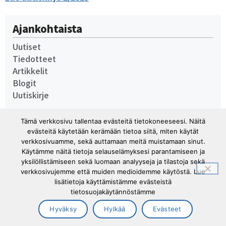
Ajankohtaista
Uutiset
Tiedotteet
Artikkelit
Blogit
Uutiskirje
Tämä verkkosivu tallentaa evästeitä tietokoneeseesi. Näitä
evästeitä käytetään kerämään tietoa siitä, miten käytät
verkkosivuamme, sekä auttamaan meitä muistamaan sinut.
Tuki- ja liikuntaelinliitto Tule ry ©2026 |
Käytämme näitä tietoja selauselämyksesi parantamiseen ja
Tietosuojaseloste
|
Cookies (evästeet)
yksilöllistämiseen sekä luomaan analyyseja ja tilastoja sekä
verkkosivujemme että muiden medioidemme käytöstä. Lue
lisätietoja käyttämistämme evästeistä
tietosuojakäytännöstämme
Hyväksy
Hylkää
Evästeet