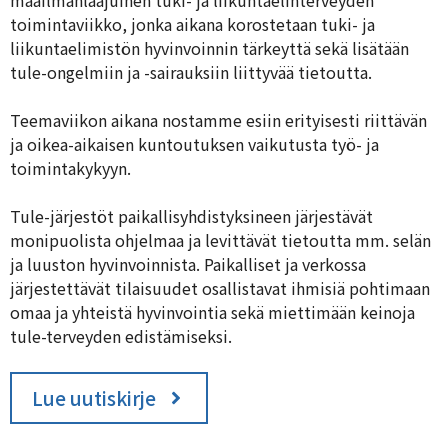
maailmanlaajuinen tuki- ja liikuntaelinterveyden
toimintaviikko, jonka aikana korostetaan tuki- ja
liikuntaelimistön hyvinvoinnin tärkeyttä sekä lisätään
tule-ongelmiin ja -sairauksiin liittyvää tietoutta.
Teemaviikon aikana nostamme esiin erityisesti riittävän
ja oikea-aikaisen kuntoutuksen vaikutusta työ- ja
toimintakykyyn.
Tule-järjestöt paikallisyhdistyksineen järjestävät
monipuolista ohjelmaa ja levittävät tietoutta mm. selän
ja luuston hyvinvoinnista. Paikalliset ja verkossa
järjestettävät tilaisuudet osallistavat ihmisiä pohtimaan
omaa ja yhteistä hyvinvointia sekä miettimään keinoja
tule-terveyden edistämiseksi.
Lue uutiskirje