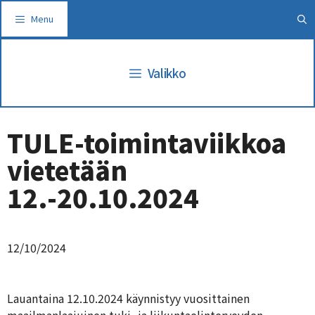
Siirry
Menu
sisältöön
Valikko
TULE-toimintaviikkoa
vietetään
12.-20.10.2024
12/10/2024
Lauantaina 12.10.2024 käynnistyy vuosittainen