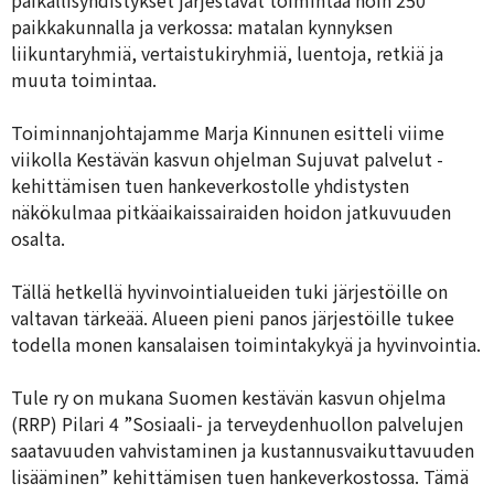
paikallisyhdistykset järjestävät toimintaa noin 250
paikkakunnalla ja verkossa: matalan kynnyksen
liikuntaryhmiä, vertaistukiryhmiä, luentoja, retkiä ja
muuta toimintaa.
Toiminnanjohtajamme Marja Kinnunen esitteli viime
viikolla Kestävän kasvun ohjelman Sujuvat palvelut -
kehittämisen tuen hankeverkostolle yhdistysten
näkökulmaa pitkäaikaissairaiden hoidon jatkuvuuden
osalta.
Tällä hetkellä hyvinvointialueiden tuki järjestöille on
valtavan tärkeää. Alueen pieni panos järjestöille tukee
todella monen kansalaisen toimintakykyä ja hyvinvointia.
Tule ry on mukana Suomen kestävän kasvun ohjelma
(RRP) Pilari 4 ”Sosiaali- ja terveydenhuollon palvelujen
saatavuuden vahvistaminen ja kustannusvaikuttavuuden
lisääminen” kehittämisen tuen hankeverkostossa. Tämä