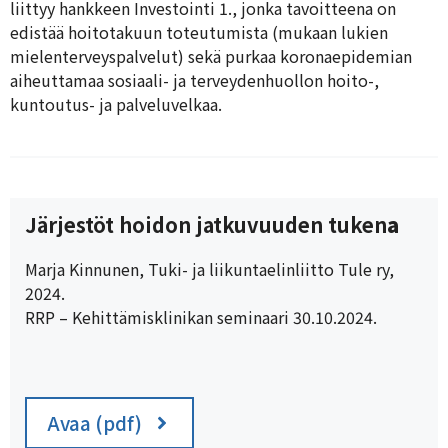
liittyy hankkeen Investointi 1., jonka tavoitteena on
edistää hoitotakuun toteutumista (mukaan lukien
mielenterveyspalvelut) sekä purkaa koronaepidemian
aiheuttamaa sosiaali- ja terveydenhuollon hoito-,
kuntoutus- ja palveluvelkaa.
Järjestöt hoidon jatkuvuuden tuken
a
Marja Kinnunen, Tuki- ja liikuntaelinliitto Tule ry,
2024.
RRP – Kehittämisklinikan seminaari 30.10.2024.
Avaa (pdf)