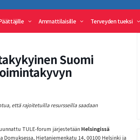
Päättäjille
Ammattilaisille
Terveyden tueksi
takykyinen Suomi
toimintakyvyn
htua, että rajoitetuilla resursseilla saadaan
le suunnattu TULE-forum järjestetään
Helsingissä
a Domuksessa, Hietaniemenkatu 14, 00100 Helsinki ja