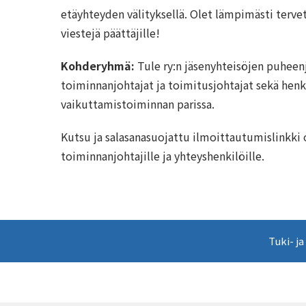
etäyhteyden välityksellä. Olet lämpimästi terve
viestejä päättäjille!
Kohderyhmä:
Tule ry:n jäsenyhteisöjen puheenj
toiminnanjohtajat ja toimitusjohtajat sekä henk
vaikuttamistoiminnan parissa.
Kutsu ja salasanasuojattu ilmoittautumislinkki
toiminnanjohtajille ja yhteyshenkilöille.
Tuki- ja