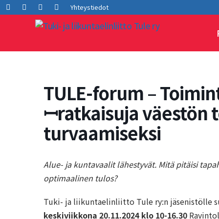
Siirry
Facebook
LInkedIn
Instagram
Youtube
Yhteystiedot
sisältöön
TULE-forum – Toimin
ꟷratkaisuja väestön 
turvaamiseksi
Alue- ja kuntavaalit lähestyvät. Mitä pitäisi tapa
optimaalinen tulos?
Tuki- ja liikuntaelinliitto Tule ry:n jäsenistöl
keskiviikkona 20.11.2024 klo 10-16.30
Ravintol