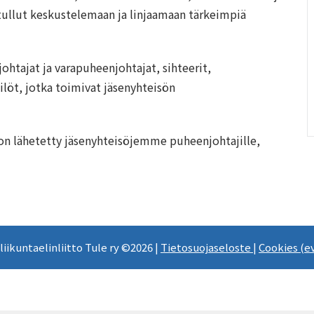
tullut keskustelemaan ja linjaamaan tärkeimpiä
ohtajat ja varapuheenjohtajat, sihteerit,
ilöt, jotka toimivat jäsenyhteisön
 on lähetetty jäsenyhteisöjemme puheenjohtajille,
 liikuntaelinliitto Tule ry ©2026 |
Tietosuojaseloste
|
Cookies (e