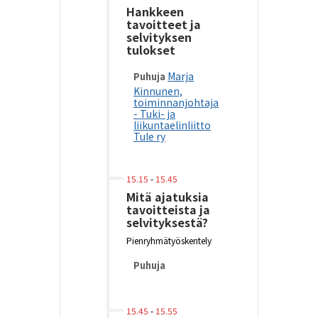
Hankkeen
tavoitteet ja
selvityksen
tulokset
Marja
Puhuja
Kinnunen,
toiminnanjohtaja
- Tuki- ja
liikuntaelinliitto
Tule ry
15.15
-
15.45
Mitä ajatuksia
tavoitteista ja
selvityksestä?
Pienryhmätyöskentely
Puhuja
15.45
-
15.55