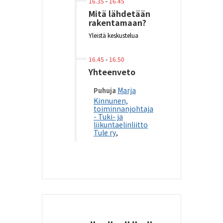
16.35
-
16.45
Mitä lähdetään
rakentamaan?
Yleistä keskustelua
16.45
-
16.50
Yhteenveto
Marja
Puhuja
Kinnunen,
toiminnanjohtaja
- Tuki- ja
liikuntaelinliitto
Tule ry
,