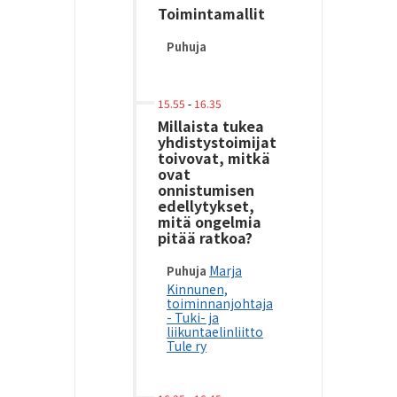
Toimintamallit
Puhuja
15.55
-
16.35
Millaista tukea
yhdistystoimijat
toivovat, mitkä
ovat
onnistumisen
edellytykset,
mitä ongelmia
pitää ratkoa?
Marja
Puhuja
Kinnunen,
toiminnanjohtaja
- Tuki- ja
liikuntaelinliitto
Tule ry