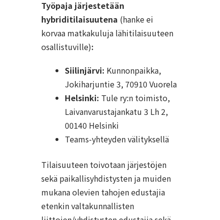
Työpaja järjestetään
hybriditilaisuutena
(hanke ei
korvaa matkakuluja lähitilaisuuteen
osallistuville)
:
Siilinjärvi:
Kunnonpaikka,
Jokiharjuntie 3, 70910 Vuorela
Helsinki:
Tule ry:n toimisto,
Laivanvarustajankatu 3 Lh 2,
00140 Helsinki
Teams-yhteyden välityksellä
Tilaisuuteen toivotaan järjestöjen
sekä paikallisyhdistysten ja muiden
mukana olevien tahojen edustajia
etenkin valtakunnallisten
liittojen/yhdistysten edustajia sekä