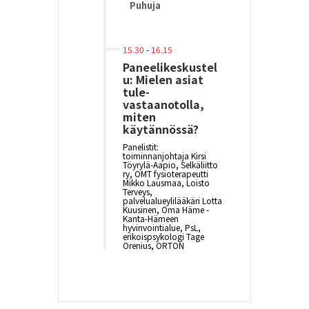
Puhuja
15.30
-
16.15
Paneelikeskustel
u: Mielen asiat
tule-
vastaanotolla,
miten
käytännössä?
Panelistit:
toiminnanjohtaja Kirsi
Töyrylä-Aapio, Selkäliitto
ry, OMT fysioterapeutti
Mikko Lausmaa, Loisto
Terveys,
palvelualueylilääkäri Lotta
Kuusinen, Oma Häme -
Kanta-Hämeen
hyvinvointialue, PsL,
erikoispsykologi Tage
Orenius, ORTON