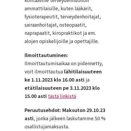
kohtaaville terveydenhuollon
ammattilaisille, kuten lääkärit,
fysioterapeutit, terveydenhoitajat,
sairaanhoitajat, osteopaatit,
naprapaatit, kiropraktikot ja em.
alojen opiskelijoille ja opettajille.
Ilmoittautuminen:
Ilmoittautumisaikaa on pidennetty,
voit ilmoittautua
lähitilaisuuteen
ke 1.11.2023 klo 16.00 asti
ja
etätilaisuuteen pe 3.11.2023 klo
15.00 asti
tästä linkistä
Peruutusehdot: Maksuton 29.10.23
asti
, jonka jälkeen laskutamme 50 %
osallistujamaksusta.