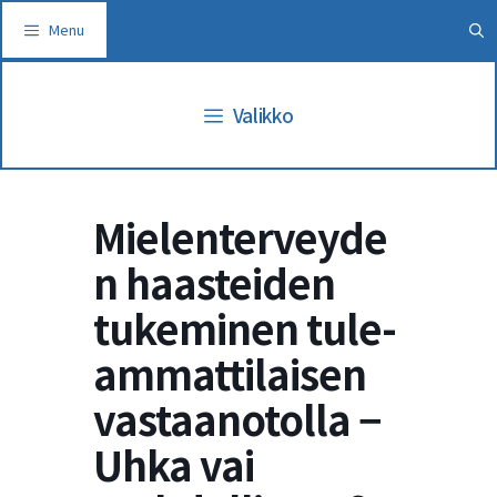
Siirry
Menu
sisältöön
Valikko
Mielenterveyde
n haasteiden
tukeminen tule-
ammattilaisen
vastaanotolla −
Uhka vai