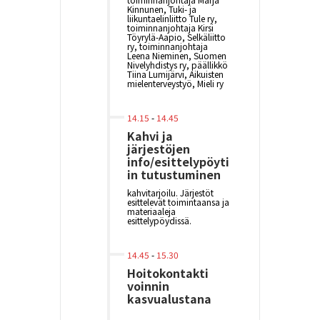
Kinnunen, Tuki- ja
liikuntaelinliitto Tule ry,
toiminnanjohtaja Kirsi
Töyrylä-Aapio, Selkäliitto
ry, toiminnanjohtaja
Leena Nieminen, Suomen
Nivelyhdistys ry, päällikkö
Tiina Lumijärvi, Aikuisten
mielenterveystyö, Mieli ry
14.15
-
14.45
Kahvi ja
järjestöjen
info/esittelypöyti
in tutustuminen
kahvitarjoilu. Järjestöt
esittelevät toimintaansa ja
materiaaleja
esittelypöydissä.
14.45
-
15.30
Hoitokontakti
voinnin
kasvualustana