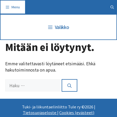
Siirry
Menu
sisältöön
Valikko
Mitään ei löytynyt.
Emme valitettavasti löytäneet etsimääsi. Ehkä
hakutoiminnosta on apua.
Haku:
Tuki- ja liikuntaelinliitto Tule ry ©2026 |
Tietosuojaseloste
|
Cookies (evästeet)