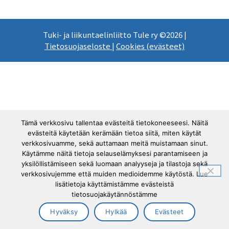
Tuki- ja liikuntaelinliitto Tule ry ©2026 |
Tietosuojaseloste
|
Cookies (evästeet)
Tämä verkkosivu tallentaa evästeitä tietokoneeseesi. Näitä
evästeitä käytetään kerämään tietoa siitä, miten käytät
verkkosivuamme, sekä auttamaan meitä muistamaan sinut.
Käytämme näitä tietoja selauselämyksesi parantamiseen ja
yksilöllistämiseen sekä luomaan analyyseja ja tilastoja sekä
verkkosivujemme että muiden medioidemme käytöstä. Lue
lisätietoja käyttämistämme evästeistä
tietosuojakäytännöstämme
Hyväksy
Hylkää
Evästeet