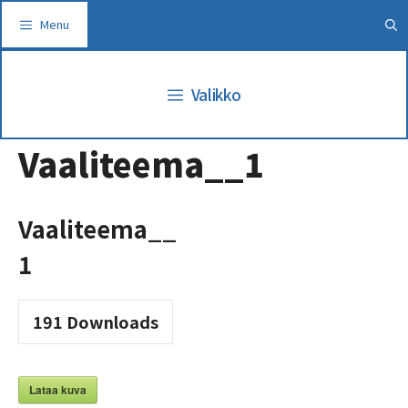
Siirry
Menu
sisältöön
Valikko
Vaaliteema__1
Vaaliteema__
1
191
Downloads
Lataa kuva