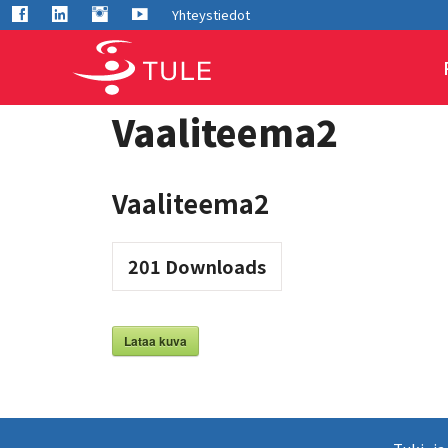
Siirry
Facebook
LInkedIn
Instagram
Youtube
Yhteystiedot
sisältöön
Vaaliteema2
Vaaliteema2
201
Downloads
Lataa kuva