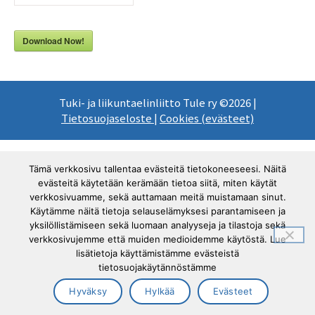
Download Now!
Tuki- ja liikuntaelinliitto Tule ry ©2026 |
Tietosuojaseloste
|
Cookies (evästeet)
Tämä verkkosivu tallentaa evästeitä tietokoneeseesi. Näitä
evästeitä käytetään kerämään tietoa siitä, miten käytät
verkkosivuamme, sekä auttamaan meitä muistamaan sinut.
Käytämme näitä tietoja selauselämyksesi parantamiseen ja
yksilöllistämiseen sekä luomaan analyyseja ja tilastoja sekä
verkkosivujemme että muiden medioidemme käytöstä. Lue
lisätietoja käyttämistämme evästeistä
tietosuojakäytännöstämme
Hyväksy
Hylkää
Evästeet