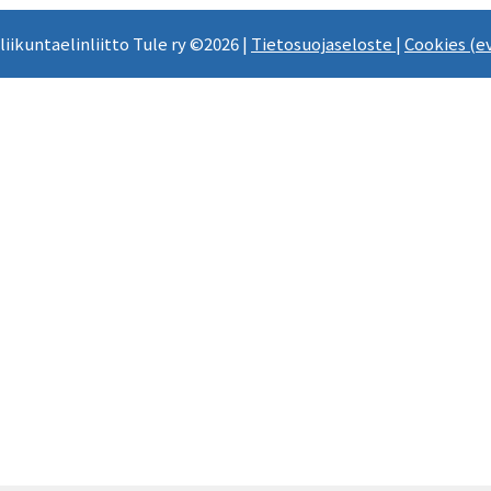
 liikuntaelinliitto Tule ry ©2026 |
Tietosuojaseloste
|
Cookies (e