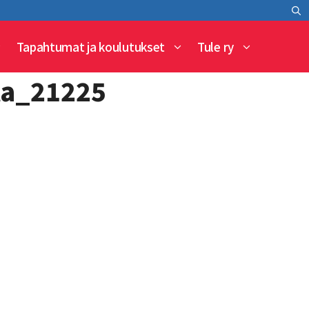
Tapahtumat ja koulutukset
Tule ry
ta_21225