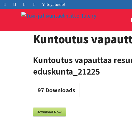
Siirry
Facebook
LInkedIn
Instagram
Youtube
Yhteystiedot
sisältöön
Kuntoutus vapautt
Kuntoutus vapauttaa resur
eduskunta_21225
97
Downloads
Download Now!