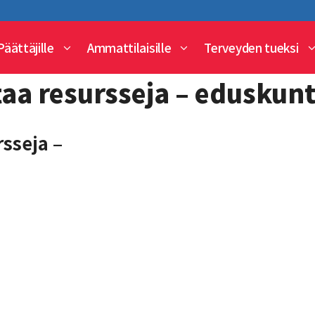
Päättäjille
Ammattilaisille
Terveyden tueksi
aa resursseja – eduskun
sseja –