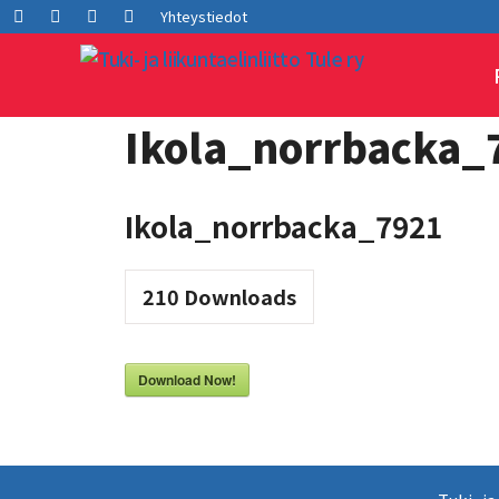
Siirry
Facebook
LInkedIn
Instagram
Youtube
Yhteystiedot
sisältöön
Ikola_norrbacka_
Ikola_norrbacka_7921
210
Downloads
Download Now!