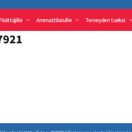
Päättäjille
Ammattilaisille
Terveyden tueksi
7921