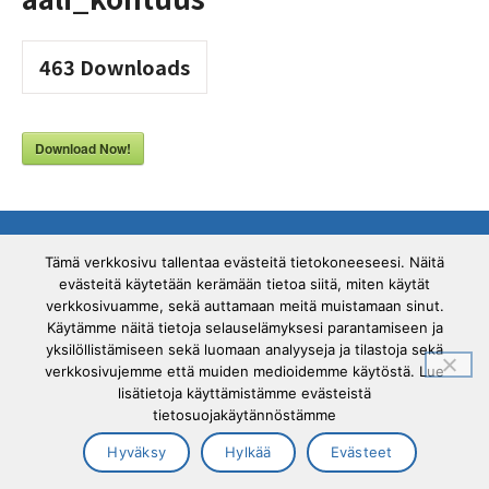
463
Downloads
Download Now!
Tuki- ja liikuntaelinliitto Tule ry ©2026 |
Tämä verkkosivu tallentaa evästeitä tietokoneeseesi. Näitä
Tietosuojaseloste
|
Cookies (evästeet)
evästeitä käytetään kerämään tietoa siitä, miten käytät
verkkosivuamme, sekä auttamaan meitä muistamaan sinut.
Käytämme näitä tietoja selauselämyksesi parantamiseen ja
yksilöllistämiseen sekä luomaan analyyseja ja tilastoja sekä
verkkosivujemme että muiden medioidemme käytöstä. Lue
lisätietoja käyttämistämme evästeistä
tietosuojakäytännöstämme
Hyväksy
Hylkää
Evästeet