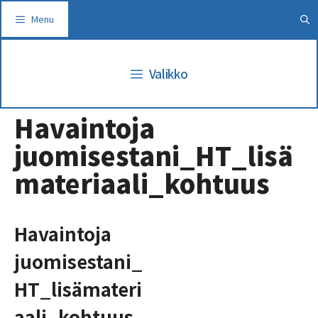
Siirry
Menu
sisältöön
Valikko
Havaintoja
juomisestani_HT_lisä
materiaali_kohtuus
Havaintoja
juomisestani_
HT_lisämateri
aali_kohtuus