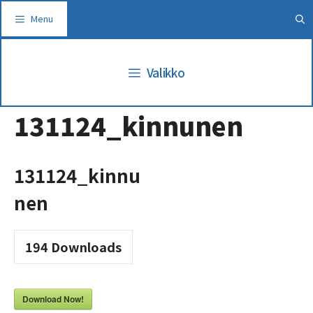
Siirry
Menu
sisältöön
Valikko
131124_kinnunen
131124_kinnu
nen
194
Downloads
Download Now!