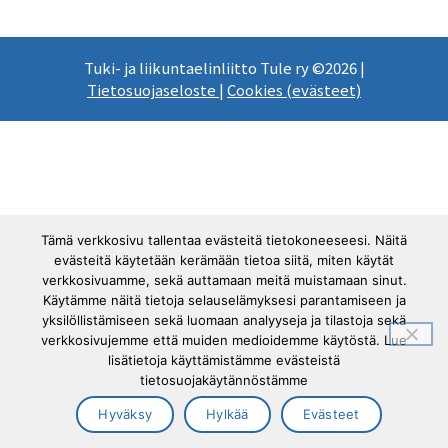
Tuki- ja liikuntaelinliitto Tule ry ©2026 |
Tietosuojaseloste
|
Cookies (evästeet)
Tämä verkkosivu tallentaa evästeitä tietokoneeseesi. Näitä
evästeitä käytetään kerämään tietoa siitä, miten käytät
verkkosivuamme, sekä auttamaan meitä muistamaan sinut.
Käytämme näitä tietoja selauselämyksesi parantamiseen ja
yksilöllistämiseen sekä luomaan analyyseja ja tilastoja sekä
verkkosivujemme että muiden medioidemme käytöstä. Lue
lisätietoja käyttämistämme evästeistä
tietosuojakäytännöstämme
Hyväksy
Hylkää
Evästeet