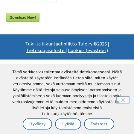
Download Now!
Tuki- ja liikuntaelinliitto Tule ry ©2026 |
Tietosuojaseloste
|
Cookies (evästeet)
Tämä verkkosivu tallentaa evästeitä tietokoneeseesi. Näitä
evästeitä käytetään kerämään tietoa siitä, miten käytät
verkkosivuamme, sekä auttamaan meitä muistamaan sinut.
Käytämme näitä tietoja selauselämyksesi parantamiseen ja
yksilöllistämiseen sekä luomaan analyyseja ja tilastoja sekä
verkkosivujemme että muiden medioidemme käytöstä. Lue
lisätietoja käyttämistämme evästeistä
tietosuojakäytännöstämme
Hyväksy
Hylkää
Evästeet