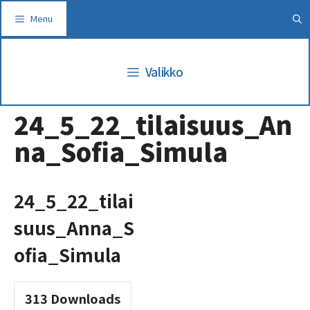
Siirry
Menu
sisältöön
Valikko
24_5_22_tilaisuus_An
na_Sofia_Simula
24_5_22_tilai
suus_Anna_S
ofia_Simula
313
Downloads